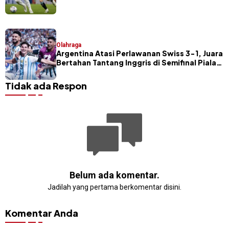
Olahraga
Argentina Atasi Perlawanan Swiss 3-1, Juara
Bertahan Tantang Inggris di Semifinal Piala
Dunia 2026
Tidak ada Respon
Belum ada komentar.
Jadilah yang pertama berkomentar disini.
Komentar Anda