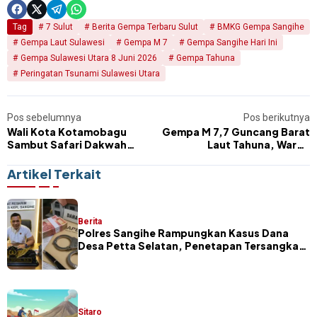
Tag
7 Sulut
Berita Gempa Terbaru Sulut
BMKG Gempa Sangihe
Gempa Laut Sulawesi
Gempa M 7
Gempa Sangihe Hari Ini
Gempa Sulawesi Utara 8 Juni 2026
Gempa Tahuna
Peringatan Tsunami Sulawesi Utara
Pos sebelumnya
Pos berikutnya
Wali Kota Kotamobagu
Gempa M 7,7 Guncang Barat
Sambut Safari Dakwah
Laut Tahuna, Warga
Angelina Sondakh, Ratusan
Kepulauan Sangihe
Jamaah Padati Masjid Al-
Mengungsi Usai Peringatan
Artikel Terkait
Huda
Tsunami
Berita
Polres Sangihe Rampungkan Kasus Dana
Desa Petta Selatan, Penetapan Tersangka
Segera Dilakukan
Sitaro