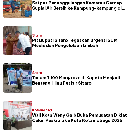
Satgas Penanggulangan Kemarau Gercep,
Suplai Air Bersih ke Kampung-kampung di
Sitaro
Sitaro
​Plt Bupati Sitaro Tegaskan Urgensi SDM
Medis dan Pengelolaan Limbah
Sitaro
Tanam 1.100 Mangrove di Kapeta Menjadi
Benteng Hijau Pesisir Sitaro
Kotamobagu
Wali Kota Weny Gaib Buka Pemusatan Diklat
Calon Paskibraka Kota Kotamobagu 2026