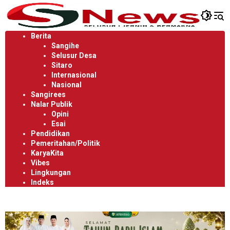
Langsung
ke
konten
Berita
Sangihe
Selusur Desa
Sitaro
Internasional
Nasional
Sangirees
Nalar Publik
Opini
Esai
Pendidikan
Pemeritahan/Politik
KaryaKita
Vibes
Lingkungan
Indeks