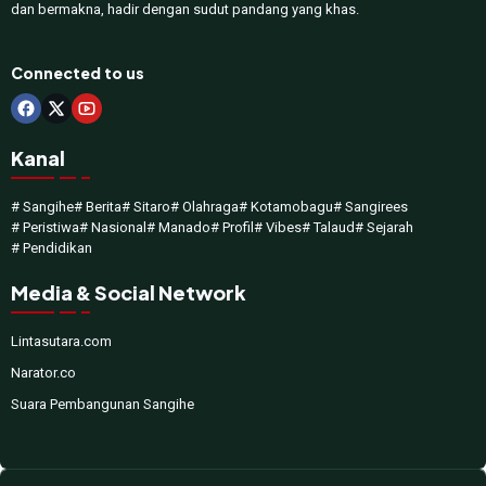
dan bermakna, hadir dengan sudut pandang yang khas.
Connected to us
Kanal
# Sangihe
# Berita
# Sitaro
# Olahraga
# Kotamobagu
# Sangirees
# Peristiwa
# Nasional
# Manado
# Profil
# Vibes
# Talaud
# Sejarah
# Pendidikan
Media & Social Network
Lintasutara.com
Narator.co
Suara Pembangunan Sangihe