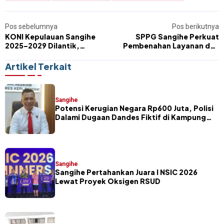
Pos sebelumnya
Pos berikutnya
KONI Kepulauan Sangihe
SPPG Sangihe Perkuat
2025–2029 Dilantik,
Pembenahan Layanan dan
Diharapkan Picu
Koordinasi, Proses
Kebangkitan Prestasi
Pemenuhan Persyaratan
Artikel Terkait
Terus Berjalan
Sangihe
Potensi Kerugian Negara Rp600 Juta, Polisi
Dalami Dugaan Dandes Fiktif di Kampung
Petta Selatan
Sangihe
Sangihe Pertahankan Juara I NSIC 2026
Lewat Proyek Oksigen RSUD