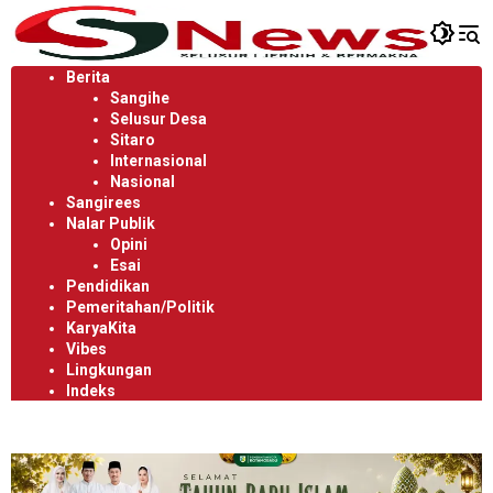
Langsung
ke
konten
Berita
Sangihe
Selusur Desa
Sitaro
Internasional
Nasional
Sangirees
Nalar Publik
Opini
Esai
Pendidikan
Pemeritahan/Politik
KaryaKita
Vibes
Lingkungan
Indeks