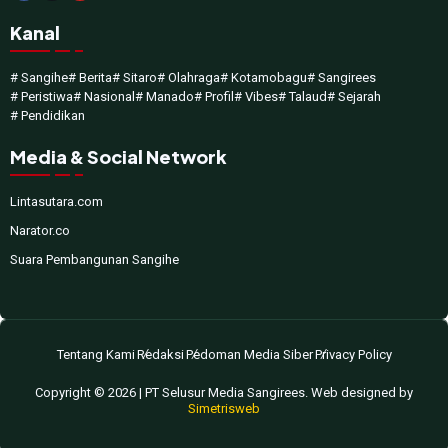
Kanal
# Sangihe
# Berita
# Sitaro
# Olahraga
# Kotamobagu
# Sangirees
# Peristiwa
# Nasional
# Manado
# Profil
# Vibes
# Talaud
# Sejarah
# Pendidikan
Media & Social Network
Lintasutara.com
Narator.co
Suara Pembangunan Sangihe
Tentang Kami
Redaksi
Pedoman Media Siber
Privacy Policy
Copyright © 2026 | PT Selusur Media Sangirees. Web designed by
Simetrisweb