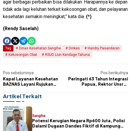
agar berbagai perbaikan bisa dilakukan. Harapannya ke depan
tidak ada lagi keluhan terkait kekosongan obat, dan pelayanan
kesehatan semakin meningkat,” kata dia.
(*)
(Rendy Saselah)
Tag
Dinas Kesehatan Sangihe
Dinkes
Handry Pasandaran
Kekosongan Obat
RSUD Liun Kendage Tahuna
Pos sebelumnya
Pos berikutnya
Kapal Layanan Kesehatan
Peringati 63 Tahun Integrasi
BAZNAS Layani Rujukan
Papua, Rektor Unsrat
Pasien dari Wilayah
Berbaur dengan Penghuni
Perbatasan
Asrama Mahasiswa
Artikel Terkait
Nusantara
Sangihe
Potensi Kerugian Negara Rp600 Juta, Polisi
Dalami Dugaan Dandes Fiktif di Kampung
Petta Selatan