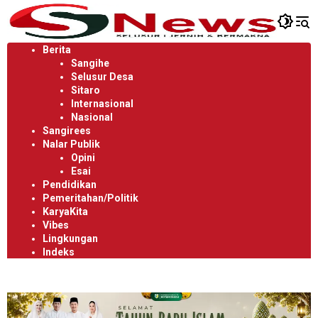
Langsung
ke
konten
Berita
Sangihe
Selusur Desa
Sitaro
Internasional
Nasional
Sangirees
Nalar Publik
Opini
Esai
Pendidikan
Pemeritahan/Politik
KaryaKita
Vibes
Lingkungan
Indeks