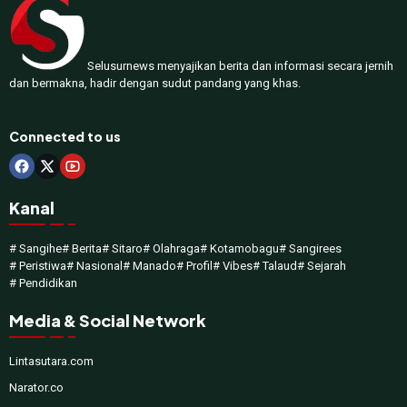
Selusurnews menyajikan berita dan informasi secara jernih
dan bermakna, hadir dengan sudut pandang yang khas.
Connected to us
Kanal
# Sangihe
# Berita
# Sitaro
# Olahraga
# Kotamobagu
# Sangirees
# Peristiwa
# Nasional
# Manado
# Profil
# Vibes
# Talaud
# Sejarah
# Pendidikan
Media & Social Network
Lintasutara.com
Narator.co