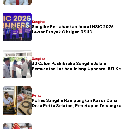
Sangihe
Sangihe Pertahankan Juara I NSIC 2026
Lewat Proyek Oksigen RSUD
Sangihe
30 Calon Paskibraka Sangihe Jalani
Pemusatan Latihan Jelang Upacara HUT Ke-
81 RI
Berita
Polres Sangihe Rampungkan Kasus Dana
Desa Petta Selatan, Penetapan Tersangka
Segera Dilakukan