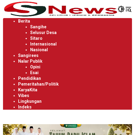
Langsung
ke
konten
Berita
Sangihe
Selusur Desa
Sitaro
Internasional
Nasional
Sangirees
Nalar Publik
Opini
Esai
Pendidikan
Pemeritahan/Politik
KaryaKita
Vibes
Lingkungan
Indeks