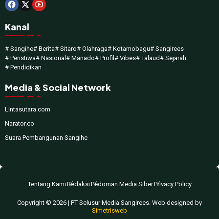
Kanal
# Sangihe
# Berita
# Sitaro
# Olahraga
# Kotamobagu
# Sangirees
# Peristiwa
# Nasional
# Manado
# Profil
# Vibes
# Talaud
# Sejarah
# Pendidikan
Media & Social Network
Lintasutara.com
Narator.co
Suara Pembangunan Sangihe
Tentang Kami
Redaksi
Pedoman Media Siber
Privacy Policy
Copyright © 2026 | PT Selusur Media Sangirees. Web designed by
Simetrisweb