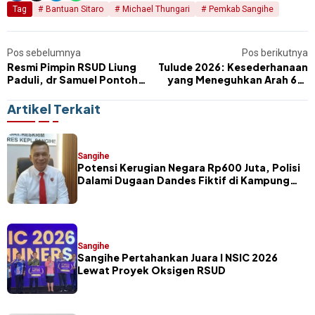
Tag
Bantuan Sitaro
Michael Thungari
Pemkab Sangihe
Pos sebelumnya
Pos berikutnya
Resmi Pimpin RSUD Liung
Tulude 2026: Kesederhanaan
Paduli, dr Samuel Pontoh
yang Meneguhkan Arah 601
Fokus Targetkan Layanan
Tahun Tanah Tampungang
Seperti Ini
Lawo
Artikel Terkait
Sangihe
Potensi Kerugian Negara Rp600 Juta, Polisi
Dalami Dugaan Dandes Fiktif di Kampung
Petta Selatan
Sangihe
Sangihe Pertahankan Juara I NSIC 2026
Lewat Proyek Oksigen RSUD