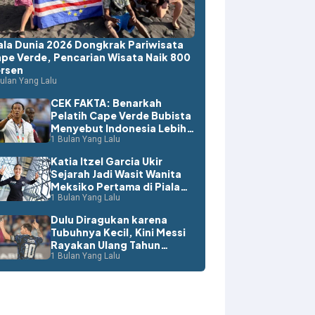
ala Dunia 2026 Dongkrak Pariwisata
pe Verde, Pencarian Wisata Naik 800
rsen
ulan Yang Lalu
CEK FAKTA: Benarkah
Pelatih Cape Verde Bubista
Menyebut Indonesia Lebih
Layak ke Piala Dunia?
1 Bulan Yang Lalu
Katia Itzel Garcia Ukir
Sejarah Jadi Wasit Wanita
Meksiko Pertama di Piala
Dunia
1 Bulan Yang Lalu
Dulu Diragukan karena
Tubuhnya Kecil, Kini Messi
Rayakan Ulang Tahun
dengan Rekor Dunia
1 Bulan Yang Lalu