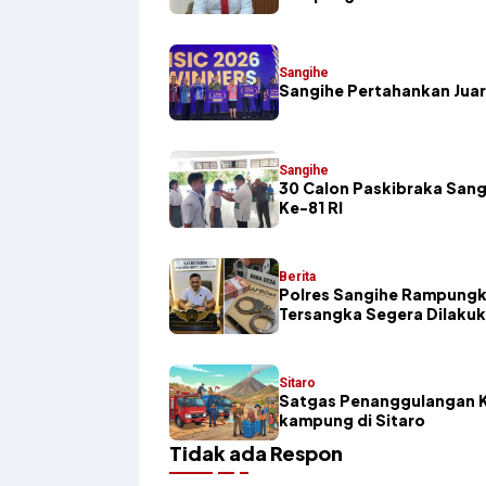
Sangihe
Sangihe Pertahankan Juar
Sangihe
30 Calon Paskibraka Sang
Ke-81 RI
Berita
Polres Sangihe Rampungk
Tersangka Segera Dilaku
Sitaro
Satgas Penanggulangan K
kampung di Sitaro
Tidak ada Respon