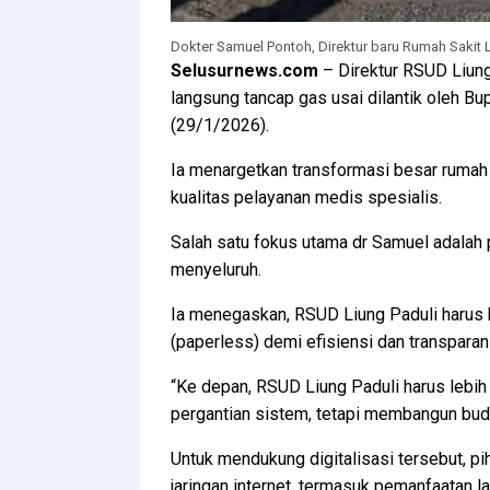
Dokter Samuel Pontoh, Direktur baru Rumah Sakit Liu
Selusurnews.com
– Direktur RSUD Liung
langsung tancap gas usai dilantik oleh B
(29/1/2026).
Ia menargetkan transformasi besar rumah s
kualitas pelayanan medis spesialis.
Salah satu fokus utama dr Samuel adalah
menyeluruh.
Ia menegaskan, RSUD Liung Paduli harus b
(paperless) demi efisiensi dan transparan
“Ke depan, RSUD Liung Paduli harus lebih 
pergantian sistem, tetapi membangun buday
Untuk mendukung digitalisasi tersebut, p
jaringan internet, termasuk pemanfaatan l