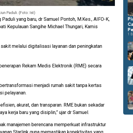
n Paduli. (Foto: Ist)
Pi
 Paduli yang baru, dr Samuel Pontoh, M.Kes., AIFO-K,
Ca
upati Kepulauan Sangihe Michael Thungari, Kamis
Pe
1 B
akit melalui digitalisasi layanan dan peningkatan
 penerapan Rekam Medis Elektronik (RME) secara
ertransformasi menjadi rumah sakit tanpa kertas
si pelayanan.
efisien, akurat, dan transparan. RME bukan sekadar
a kerja baru yang disiplin,” ujar dr Samuel.
ihak manajemen berencana memperkuat infrastruktur
ayanan Starlink guna memastikan konektivitas yang