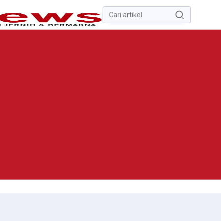
Pencarian
untuk:
#
Zona Nilai Tanah
#
Zending
#
Yusak Walo
#
Yulius Selvanus
Komaling
#
Yulius Selvanus
No Recent Searches Yet.