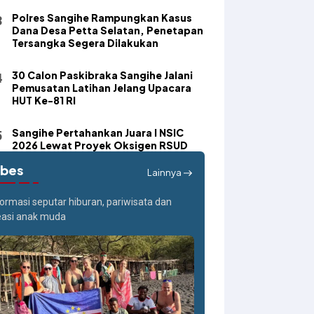
Polres Sangihe Rampungkan Kasus
Dana Desa Petta Selatan, Penetapan
Tersangka Segera Dilakukan
30 Calon Paskibraka Sangihe Jalani
Pemusatan Latihan Jelang Upacara
HUT Ke-81 RI
Sangihe Pertahankan Juara I NSIC
2026 Lewat Proyek Oksigen RSUD
ibes
Lainnya
formasi seputar hiburan, pariwisata dan
easi anak muda