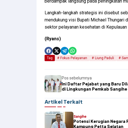
berdampak langsung pada peningkatan mu
Langkah-langkah strategis ini disebut se
mendukung visi Bupati Michael Thungari d
sektor pelayanan kesehatan di Kepulauan
(Ryans)
Tag
Fokus Pelayanan
Liung Paduli
Sam
Pos sebelumnya
Ini Daftar Pejabat yang Baru Dil
di Lingkungan Pemkab Sangihe
Artikel Terkait
Sangihe
Potensi Kerugian Negara R
Kampung Petta Selatan