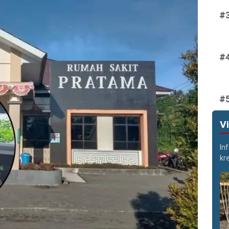
V
In
kr