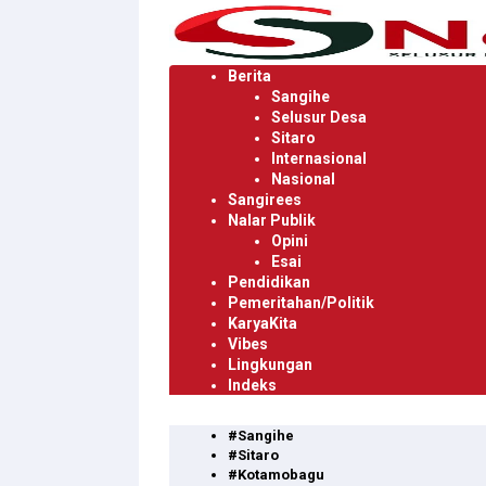
Langsung
ke
konten
Berita
Sangihe
Selusur Desa
Sitaro
Internasional
Nasional
Sangirees
Nalar Publik
Opini
Esai
Pendidikan
Pemeritahan/Politik
KaryaKita
Vibes
Lingkungan
Indeks
#Sangihe
#Sitaro
#Kotamobagu