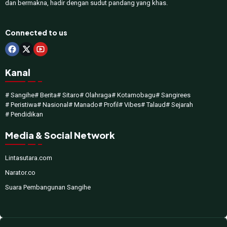
dan bermakna, hadir dengan sudut pandang yang khas.
Connected to us
Kanal
# Sangihe
# Berita
# Sitaro
# Olahraga
# Kotamobagu
# Sangirees
# Peristiwa
# Nasional
# Manado
# Profil
# Vibes
# Talaud
# Sejarah
# Pendidikan
Media & Social Network
Lintasutara.com
Narator.co
Suara Pembangunan Sangihe