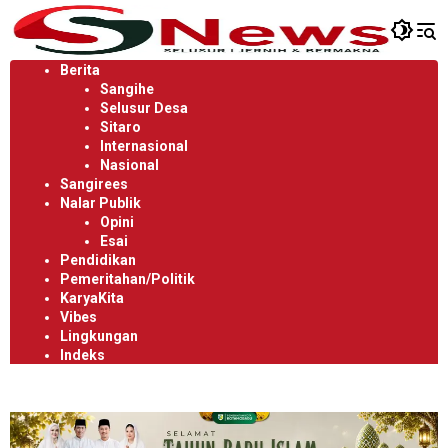
Langsung
ke
konten
Berita
Sangihe
Selusur Desa
Sitaro
Internasional
Nasional
Sangirees
Nalar Publik
Opini
Esai
Pendidikan
Pemeritahan/Politik
KaryaKita
Vibes
Lingkungan
Indeks