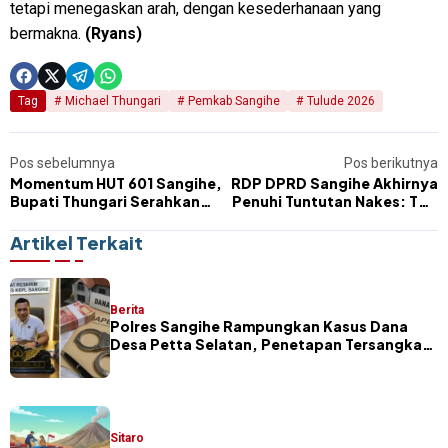
tetapi menegaskan arah, dengan kesederhanaan yang
bermakna.
(Ryans)
Tag
Michael Thungari
Pemkab Sangihe
Tulude 2026
Pos sebelumnya
Pos berikutnya
Momentum HUT 601 Sangihe,
RDP DPRD Sangihe Akhirnya
Bupati Thungari Serahkan
Penuhi Tuntutan Nakes: TPP
Bantuan Rp100 Juta untuk
RS Disamakan dengan
Kepulauan Sitaro
Puskesmas
Artikel Terkait
Berita
Polres Sangihe Rampungkan Kasus Dana
Desa Petta Selatan, Penetapan Tersangka
Segera Dilakukan
Sitaro