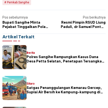
Pemkab Sangihe
Pos sebelumnya
Pos berikutnya
Bupati Sangihe Minta
Resmi Pimpin RSUD Liung
Pejabat Tinggalkan Pola
Paduli, dr Samuel Pontoh
Lama, Utamakan Kepuasan
Fokus Targetkan Layanan
Masyarakat
Seperti Ini
Artikel Terkait
Berita
Polres Sangihe Rampungkan Kasus Dana
Desa Petta Selatan, Penetapan Tersangka
Segera Dilakukan
Sitaro
Satgas Penanggulangan Kemarau Gercep,
Suplai Air Bersih ke Kampung-kampung di
Sitaro