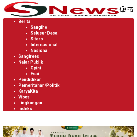
Langsung
ke
konten
Berita
Sangihe
Selusur Desa
Sitaro
Internasional
Nasional
Sangirees
Nalar Publik
Opini
Esai
Pendidikan
Pemeritahan/Politik
KaryaKita
Vibes
Lingkungan
Indeks