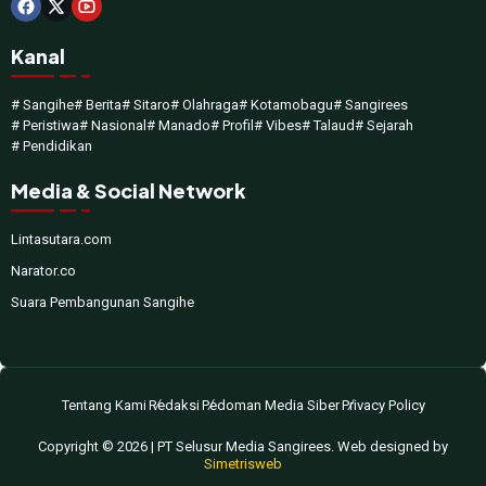
Kanal
# Sangihe
# Berita
# Sitaro
# Olahraga
# Kotamobagu
# Sangirees
# Peristiwa
# Nasional
# Manado
# Profil
# Vibes
# Talaud
# Sejarah
# Pendidikan
Media & Social Network
Lintasutara.com
Narator.co
Suara Pembangunan Sangihe
Tentang Kami
Redaksi
Pedoman Media Siber
Privacy Policy
Copyright © 2026 | PT Selusur Media Sangirees. Web designed by
Simetrisweb