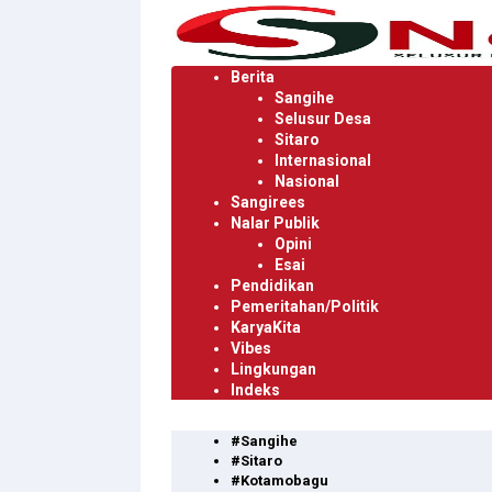
Langsung
ke
konten
Berita
Sangihe
Selusur Desa
Sitaro
Internasional
Nasional
Sangirees
Nalar Publik
Opini
Esai
Pendidikan
Pemeritahan/Politik
KaryaKita
Vibes
Lingkungan
Indeks
#Sangihe
#Sitaro
#Kotamobagu