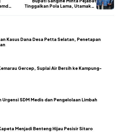
g
Bupati Sangihe Minta Pejabat
Pemda
Tinggalkan Pola Lama, Utamakan
Kepuasan Masyarakat
an Kasus Dana Desa Petta Selatan, Penetapan
kan
emarau Gercep, Suplai Air Bersih ke Kampung-
kan Urgensi SDM Medis dan Pengelolaan Limbah
apeta Menjadi Benteng Hijau Pesisir Sitaro