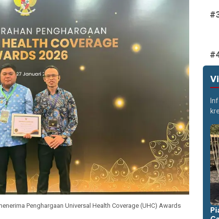
V
In
kr
i menerima Penghargaan Universal Health Coverage (UHC) Awards
Pi
Ca