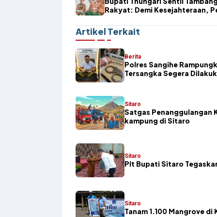
Bupati Thungari Sentil Tamban
Rakyat: Demi Kesejahteraan, 
Wajib Hadir dan Atur
Artikel Terkait
Berita
Polres Sangihe Rampungk
Tersangka Segera Dilaku
Sitaro
Satgas Penanggulangan K
kampung di Sitaro
Sitaro
​Plt Bupati Sitaro Tegas
Sitaro
Tanam 1.100 Mangrove di K