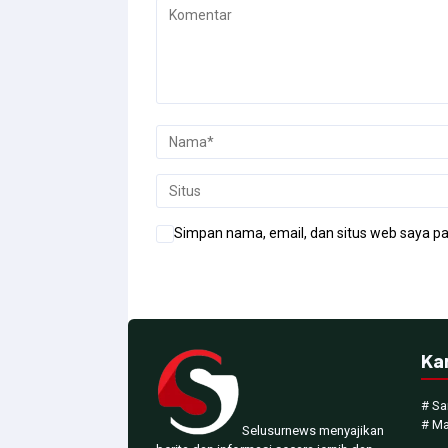
Simpan nama, email, dan situs web saya pa
Ka
# Sa
# M
Selusurnews menyajikan