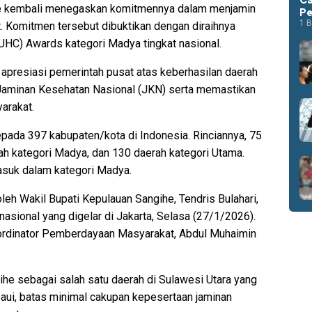
e kembali menegaskan komitmennya dalam menjamin
Pe
1 B
. Komitmen tersebut dibuktikan dengan diraihnya
UHC) Awards kategori Madya tingkat nasional.
 apresiasi pemerintah pusat atas keberhasilan daerah
aminan Kesehatan Nasional (JKN) serta memastikan
arakat.
pada 397 kabupaten/kota di Indonesia. Rinciannya, 75
ah kategori Madya, dan 130 daerah kategori Utama.
asuk dalam kategori Madya.
leh Wakil Bupati Kepulauan Sangihe, Tendris Bulahari,
asional yang digelar di Jakarta, Selasa (27/1/2026).
ordinator Pemberdayaan Masyarakat, Abdul Muhaimin
he sebagai salah satu daerah di Sulawesi Utara yang
aui, batas minimal cakupan kepesertaan jaminan