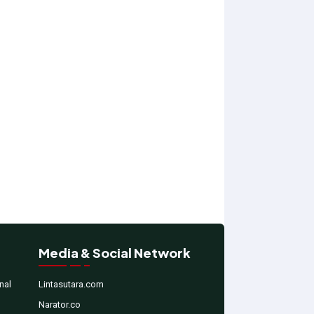
Media & Social Network
nal
Lintasutara.com
Narator.co