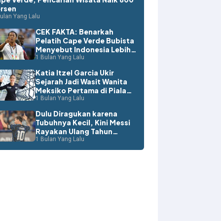
rsen
ulan Yang Lalu
CEK FAKTA: Benarkah
Pelatih Cape Verde Bubista
Menyebut Indonesia Lebih
Layak ke Piala Dunia?
1 Bulan Yang Lalu
Katia Itzel Garcia Ukir
Sejarah Jadi Wasit Wanita
Meksiko Pertama di Piala
Dunia
1 Bulan Yang Lalu
Dulu Diragukan karena
Tubuhnya Kecil, Kini Messi
Rayakan Ulang Tahun
dengan Rekor Dunia
1 Bulan Yang Lalu