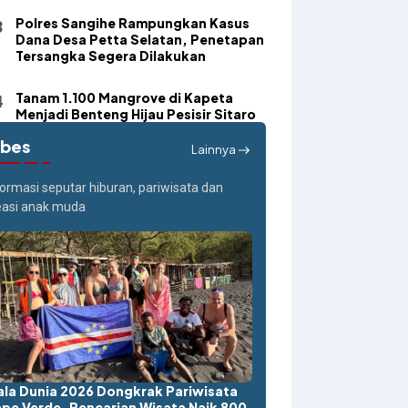
Polres Sangihe Rampungkan Kasus
Dana Desa Petta Selatan, Penetapan
Tersangka Segera Dilakukan
Tanam 1.100 Mangrove di Kapeta
Menjadi Benteng Hijau Pesisir Sitaro
ibes
Lainnya
formasi seputar hiburan, pariwisata dan
easi anak muda
ala Dunia 2026 Dongkrak Pariwisata
pe Verde, Pencarian Wisata Naik 800