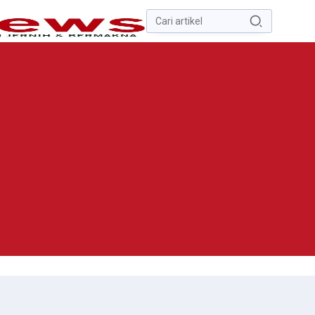
Pencarian
untuk:
#
Zona Nilai Tanah
#
Zending
#
Yusak Walo
#
Yulius Selvanus
Komaling
#
Yulius Selvanus
No Recent Searches Yet.