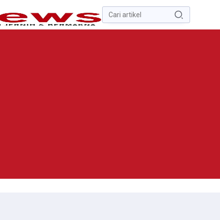
Pencarian
untuk:
#
Zona Nilai Tanah
#
Zending
#
Yusak Walo
#
Yulius Selvanus
Komaling
#
Yulius Selvanus
No Recent Searches Yet.