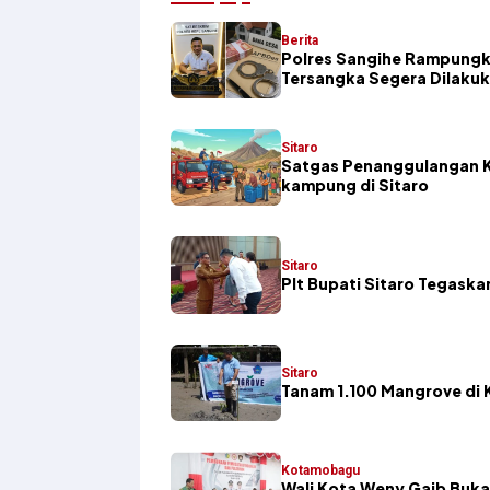
Berita
Polres Sangihe Rampungk
Tersangka Segera Dilaku
Sitaro
Satgas Penanggulangan K
kampung di Sitaro
Sitaro
​Plt Bupati Sitaro Tegas
Sitaro
Tanam 1.100 Mangrove di K
Kotamobagu
Wali Kota Weny Gaib Buka