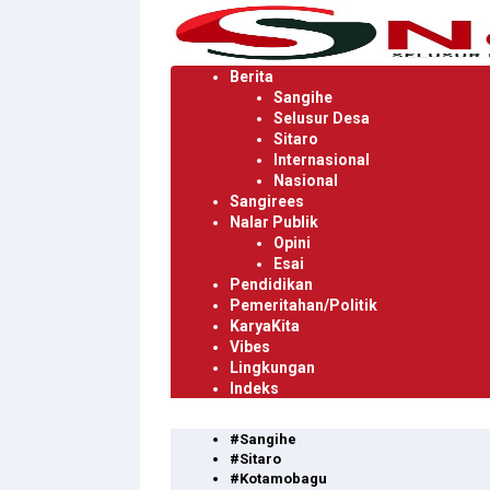
Langsung
ke
konten
Berita
Sangihe
Selusur Desa
Sitaro
Internasional
Nasional
Sangirees
Nalar Publik
Opini
Esai
Pendidikan
Pemeritahan/Politik
KaryaKita
Vibes
Lingkungan
Indeks
#Sangihe
#Sitaro
#Kotamobagu