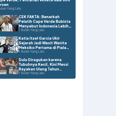
rsen
ulan Yang Lalu
CEK FAKTA: Benarkah
Pelatih Cape Verde Bubista
Menyebut Indonesia Lebih
Layak ke Piala Dunia?
1 Bulan Yang Lalu
Katia Itzel Garcia Ukir
Sejarah Jadi Wasit Wanita
Meksiko Pertama di Piala
Dunia
1 Bulan Yang Lalu
Dulu Diragukan karena
Tubuhnya Kecil, Kini Messi
Rayakan Ulang Tahun
dengan Rekor Dunia
1 Bulan Yang Lalu