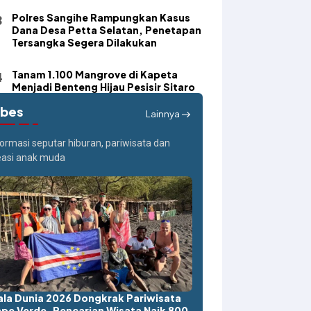
Polres Sangihe Rampungkan Kasus
Dana Desa Petta Selatan, Penetapan
Tersangka Segera Dilakukan
Tanam 1.100 Mangrove di Kapeta
Menjadi Benteng Hijau Pesisir Sitaro
ibes
Lainnya
formasi seputar hiburan, pariwisata dan
easi anak muda
ala Dunia 2026 Dongkrak Pariwisata
pe Verde, Pencarian Wisata Naik 800