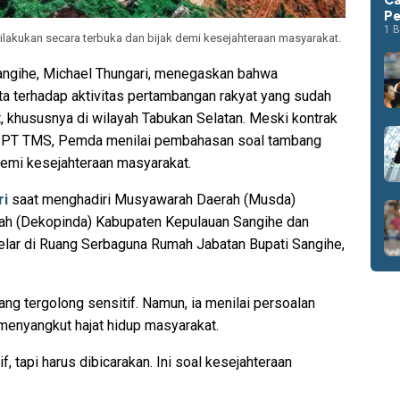
Pe
1 B
akukan secara terbuka dan bijak demi kesejahteraan masyarakat.
angihe, Michael Thungari, menegaskan bahwa
a terhadap aktivitas pertambangan rakyat yang sudah
, khususnya di wilayah Tabukan Selatan. Meski kontrak
h PT TMS, Pemda menilai pembahasan soal tambang
 demi kesejahteraan masyarakat.
ri
saat menghadiri Musyawarah Daerah (Musda)
ah (Dekopinda) Kabupaten Kepulauan Sangihe dan
elar di Ruang Serbaguna Rumah Jabatan Bupati Sangihe,
g tergolong sensitif. Namun, ia menilai persoalan
a menyangkut hajat hidup masyarakat.
tapi harus dibicarakan. Ini soal kesejahteraan