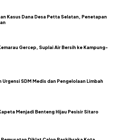
an Kasus Dana Desa Petta Selatan, Penetapan
kan
emarau Gercep, Suplai Air Bersih ke Kampung-
kan Urgensi SDM Medis dan Pengelolaan Limbah
apeta Menjadi Benteng Hijau Pesisir Sitaro
 Pemusatan Diklat Calon Paskibraka Kota