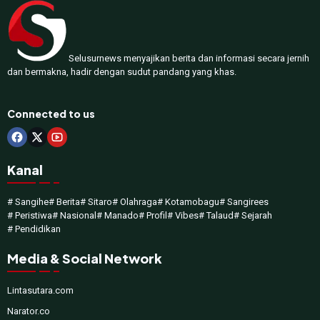
Selusurnews menyajikan berita dan informasi secara jernih
dan bermakna, hadir dengan sudut pandang yang khas.
Connected to us
Kanal
# Sangihe
# Berita
# Sitaro
# Olahraga
# Kotamobagu
# Sangirees
# Peristiwa
# Nasional
# Manado
# Profil
# Vibes
# Talaud
# Sejarah
# Pendidikan
Media & Social Network
Lintasutara.com
Narator.co