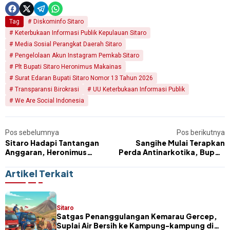
Tag
Diskominfo Sitaro
Keterbukaan Informasi Publik Kepulauan Sitaro
Media Sosial Perangkat Daerah Sitaro
Pengelolaan Akun Instagram Pemkab Sitaro
Plt Bupati Sitaro Heronimus Makainas
Surat Edaran Bupati Sitaro Nomor 13 Tahun 2026
Transparansi Birokrasi
UU Keterbukaan Informasi Publik
We Are Social Indonesia
Pos sebelumnya
Pos berikutnya
Sitaro Hadapi Tantangan
Sangihe Mulai Terapkan
Anggaran, Heronimus
Perda Antinarkotika, Bupati
Makainas Ketatkan Skala
dan Pejabat Jalani Tes Urine
Prioritas
Bersama
Artikel Terkait
Sitaro
Satgas Penanggulangan Kemarau Gercep,
Suplai Air Bersih ke Kampung-kampung di