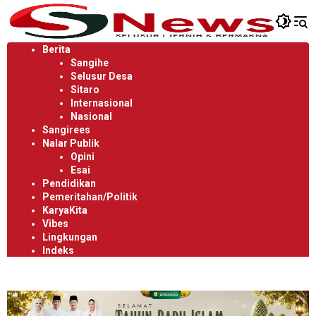
Langsung
ke
konten
Berita
Sangihe
Selusur Desa
Sitaro
Internasional
Nasional
Sangirees
Nalar Publik
Opini
Esai
Pendidikan
Pemeritahan/Politik
KaryaKita
Vibes
Lingkungan
Indeks