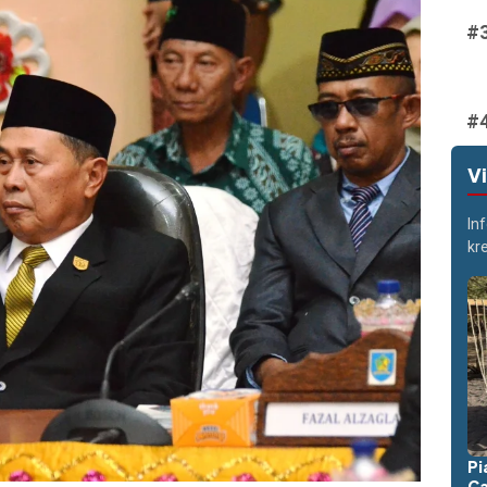
V
In
kr
Pi
Ca