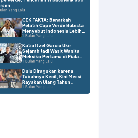
rsen
ulan Yang Lalu
CEK FAKTA: Benarkah
Pelatih Cape Verde Bubista
Menyebut Indonesia Lebih
Layak ke Piala Dunia?
1 Bulan Yang Lalu
Katia Itzel Garcia Ukir
Sejarah Jadi Wasit Wanita
Meksiko Pertama di Piala
Dunia
1 Bulan Yang Lalu
Dulu Diragukan karena
Tubuhnya Kecil, Kini Messi
Rayakan Ulang Tahun
dengan Rekor Dunia
1 Bulan Yang Lalu