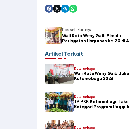
Pos sebelumnya
Wali Kota Weny Gaib Pimpin
Peringatan Harganas ke-33 di A
alun Boki Hontinimbang
Artikel Terkait
Kotamobagu
Wali Kota Weny Gaib Buka
Kotamobagu 2026
Kotamobagu
TP PKK Kotamobagu Laksa
Kategori Program Unggul
Kotamobagu