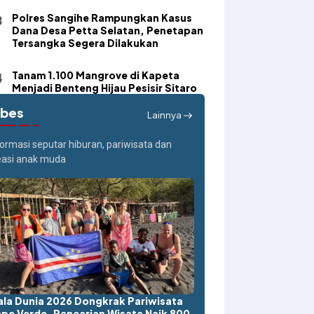
Polres Sangihe Rampungkan Kasus
Dana Desa Petta Selatan, Penetapan
Tersangka Segera Dilakukan
Tanam 1.100 Mangrove di Kapeta
Menjadi Benteng Hijau Pesisir Sitaro
ibes
Lainnya
formasi seputar hiburan, pariwisata dan
easi anak muda
ala Dunia 2026 Dongkrak Pariwisata
pe Verde, Pencarian Wisata Naik 800