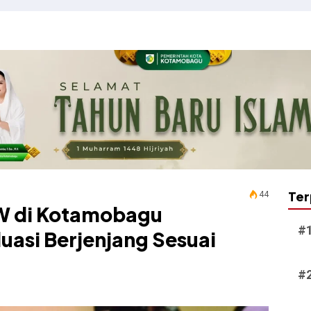
Ter
44
W di Kotamobagu
uasi Berjenjang Sesuai