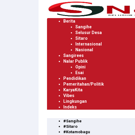
Langsung
ke
konten
Berita
Sangihe
Selusur Desa
Sitaro
Internasional
Nasional
Sangirees
Nalar Publik
Opini
Esai
Pendidikan
Pemeritahan/Politik
KaryaKita
Vibes
Lingkungan
Indeks
#Sangihe
#Sitaro
#Kotamobagu