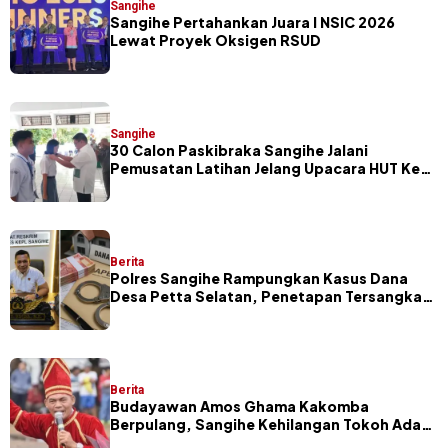
Sangihe
Sangihe Pertahankan Juara I NSIC 2026
Lewat Proyek Oksigen RSUD
Sangihe
30 Calon Paskibraka Sangihe Jalani
Pemusatan Latihan Jelang Upacara HUT Ke-
81 RI
Berita
Polres Sangihe Rampungkan Kasus Dana
Desa Petta Selatan, Penetapan Tersangka
Segera Dilakukan
Berita
Budayawan Amos Ghama Kakomba
Berpulang, Sangihe Kehilangan Tokoh Adat
dan Pelaku Masamper