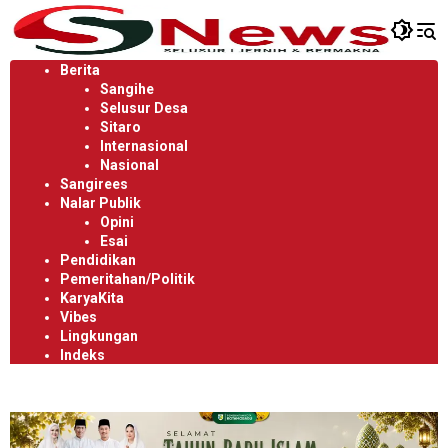
Langsung
ke
konten
Berita
Sangihe
Selusur Desa
Sitaro
Internasional
Nasional
Sangirees
Nalar Publik
Opini
Esai
Pendidikan
Pemeritahan/Politik
KaryaKita
Vibes
Lingkungan
Indeks