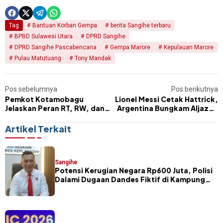
Tag
Bantuan Korban Gempa
berita Sangihe terbaru
BPBD Sulawesi Utara
DPRD Sangihe
DPRD Sangihe Pascabencana
Gempa Marore
Kepulauan Marore
Pulau Matutuang
Tony Mandak
Pos sebelumnya
Pos berikutnya
Pemkot Kotamobagu
Lionel Messi Cetak Hattrick,
Jelaskan Peran RT, RW, dan
Argentina Bungkam Aljazair
Pemerintah Desa dalam
3-0 di Piala Dunia 2026
Sensus Ekonomi 2026
Artikel Terkait
Sangihe
Potensi Kerugian Negara Rp600 Juta, Polisi
Dalami Dugaan Dandes Fiktif di Kampung
Petta Selatan