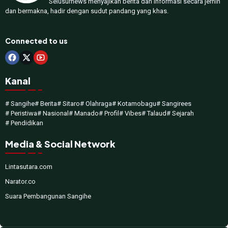
Selusurnews menyajikan berita dan informasi secara jernih
dan bermakna, hadir dengan sudut pandang yang khas.
Connected to us
Kanal
# Sangihe
# Berita
# Sitaro
# Olahraga
# Kotamobagu
# Sangirees
# Peristiwa
# Nasional
# Manado
# Profil
# Vibes
# Talaud
# Sejarah
# Pendidikan
Media & Social Network
Lintasutara.com
Narator.co
Suara Pembangunan Sangihe