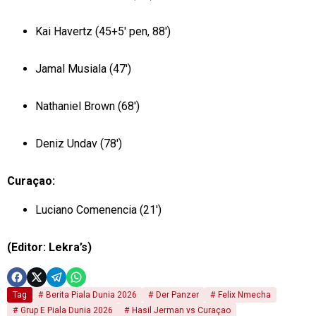
Kai Havertz (45+5′ pen, 88′)
Jamal Musiala (47′)
Nathaniel Brown (68′)
Deniz Undav (78′)
Curaçao:
Luciano Comenencia (21′)
(Editor: Lekra’s)
Tag
Berita Piala Dunia 2026
Der Panzer
Felix Nmecha
Grup E Piala Dunia 2026
Hasil Jerman vs Curaçao