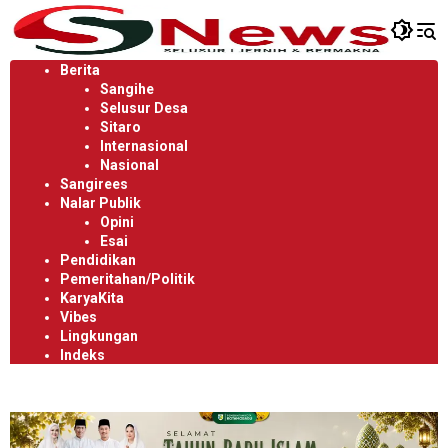
Langsung
ke
konten
Berita
Sangihe
Selusur Desa
Sitaro
Internasional
Nasional
Sangirees
Nalar Publik
Opini
Esai
Pendidikan
Pemeritahan/Politik
KaryaKita
Vibes
Lingkungan
Indeks