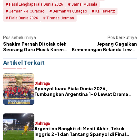
Hasil Lengkap Piala Dunia 2026
Jamal Musiala
Jerman 7-1 Curaçao
Jerman vs Curaçao
Kai Havertz
Piala Dunia 2026
Timnas Jerman
Pos sebelumnya
Pos berikutnya
Shakira Pernah Ditolak oleh
Jepang Gagalkan
Seorang Guru Musik Karena
Kemenangan Belanda Lewat
Suaranya Dianggap Seperti
Gol Menit Akhir, Laga Grup F
Kambing
Berakhir Imbang 2-2
Artikel Terkait
Olahraga
Spanyol Juara Piala Dunia 2026,
Tumbangkan Argentina 1-0 Lewat Drama
Extra Time
Olahraga
Argentina Bangkit di Menit Akhir, Tekuk
Inggris 2-1 dan Tantang Spanyol di Final
Piala Dunia 2026