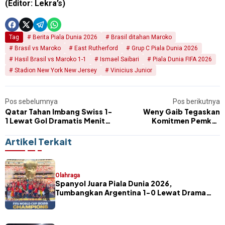
(Editor: Lekra’s)
Tag
Berita Piala Dunia 2026
Brasil ditahan Maroko
Brasil vs Maroko
East Rutherford
Grup C Piala Dunia 2026
Hasil Brasil vs Maroko 1-1
Ismael Saibari
Piala Dunia FIFA 2026
Stadion New York New Jersey
Vinicius Junior
Pos sebelumnya
Pos berikutnya
Qatar Tahan Imbang Swiss 1-
Weny Gaib Tegaskan
1 Lewat Gol Dramatis Menit
Komitmen Pemkot
Akhir
Kotamobagu Dukung UMKM
Berkelanjutan di Kawasan
Artikel Terkait
UDK
Olahraga
Spanyol Juara Piala Dunia 2026,
Tumbangkan Argentina 1-0 Lewat Drama
Extra Time