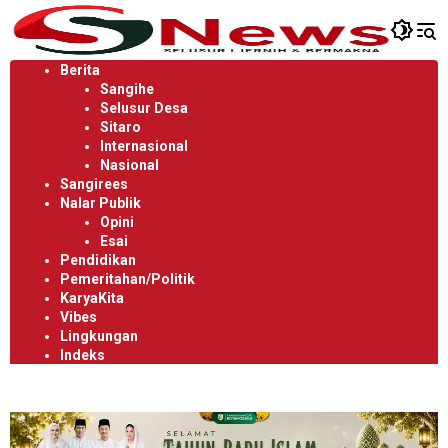
Langsung
ke
konten
Berita
Sangihe
Selusur Desa
Sitaro
Internasional
Nasional
Sangirees
Nalar Publik
Opini
Esai
Pendidikan
Pemeritahan/Politik
KaryaKita
Vibes
Lingkungan
Indeks