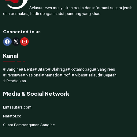
Selusurnews menyajikan berita dan informasi secara jernih
dan bermakna, hadir dengan sudut pandang yang khas.
Connected to us
Kanal
# Sangihe
# Berita
# Sitaro
# Olahraga
# Kotamobagu
# Sangirees
# Peristiwa
# Nasional
# Manado
# Profil
# Vibes
# Talaud
# Sejarah
# Pendidikan
Media & Social Network
Lintasutara.com
Narator.co
Suara Pembangunan Sangihe