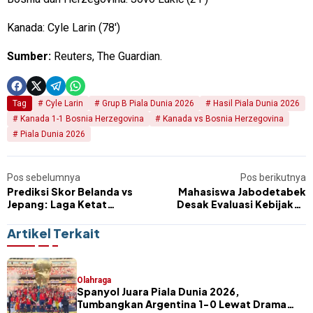
Kanada: Cyle Larin (78′)
Sumber:
Reuters, The Guardian.
Tag
Cyle Larin
Grup B Piala Dunia 2026
Hasil Piala Dunia 2026
Kanada 1-1 Bosnia Herzegovina
Kanada vs Bosnia Herzegovina
Piala Dunia 2026
Pos sebelumnya
Pos berikutnya
Prediksi Skor Belanda vs
Mahasiswa Jabodetabek
Jepang: Laga Ketat
Desak Evaluasi Kebijakan
Pembuka Grup F Piala Dunia
Prabowo, Soroti APBN
2026
hingga Kenaikan Harga BBM
Artikel Terkait
Olahraga
Spanyol Juara Piala Dunia 2026,
Tumbangkan Argentina 1-0 Lewat Drama