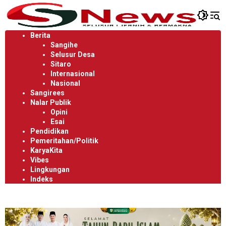
Langsung
ke
konten
Berita
Sangihe
Selusur Desa
Sitaro
Internasional
Nasional
Sangirees
Nalar Publik
Opini
Esai
Pendidikan
Pemeritahan/Politik
KaryaKita
Vibes
Lingkungan
Indeks