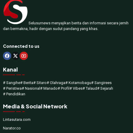
Selusurnews menyajikan berita dan informasi secara jernih
dan bermakna, hadir dengan sudut pandang yang khas.
Connected to us
Kanal
# Sangihe
# Berita
# Sitaro
# Olahraga
# Kotamobagu
# Sangirees
# Peristiwa
# Nasional
# Manado
# Profil
# Vibes
# Talaud
# Sejarah
# Pendidikan
Media & Social Network
Lintasutara.com
Narator.co