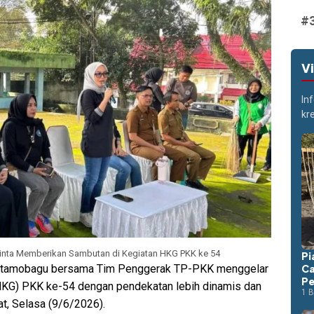
V
In
kr
nta Memberikan Sambutan di Kegiatan HKG PKK ke 54
Pi
otamobagu bersama Tim Penggerak TP-PKK menggelar
Ca
Pe
(HKG) PKK ke-54 dengan pendekatan lebih dinamis dan
1 B
t, Selasa (9/6/2026).