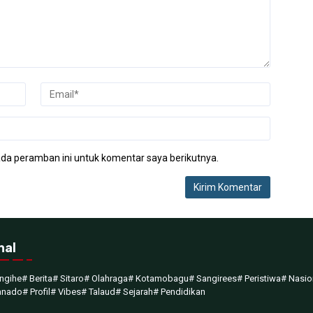
da peramban ini untuk komentar saya berikutnya.
nal
ngihe
# Berita
# Sitaro
# Olahraga
# Kotamobagu
# Sangirees
# Peristiwa
# Nasio
anado
# Profil
# Vibes
# Talaud
# Sejarah
# Pendidikan