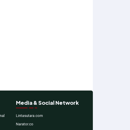
Media & Social Network
nal
Lintasutara.com
Narator.co