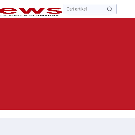
Pencarian
untuk:
#
Zona Nilai Tanah
#
Zending
#
Yusak Walo
#
Yulius Selvanus
Komaling
#
Yulius Selvanus
No Recent Searches Yet.