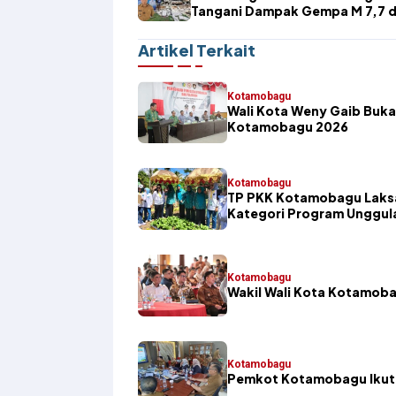
Tangani Dampak Gempa M 7,7 d
Kepulauan Marore
Artikel Terkait
Kotamobagu
Wali Kota Weny Gaib Buka
Kotamobagu 2026
Kotamobagu
TP PKK Kotamobagu Laksa
Kategori Program Unggul
Kotamobagu
Wakil Wali Kota Kotamoba
Kotamobagu
Pemkot Kotamobagu Ikuti