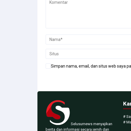
Simpan nama, email, dan situs web saya pa
Ka
# Sa
# M
Selusurnews menyajikan
berita dan informasi secara jernih dan