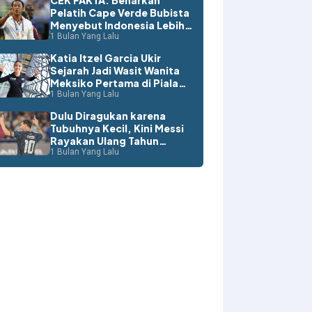
CEK FAKTA: Benarkah
Pelatih Cape Verde Bubista
Menyebut Indonesia Lebih
Layak ke Piala Dunia?
1 Bulan Yang Lalu
Katia Itzel Garcia Ukir
Sejarah Jadi Wasit Wanita
Meksiko Pertama di Piala
Dunia
1 Bulan Yang Lalu
Dulu Diragukan karena
Tubuhnya Kecil, Kini Messi
Rayakan Ulang Tahun
dengan Rekor Dunia
1 Bulan Yang Lalu