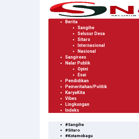
Langsung
ke
konten
Berita
Sangihe
Selusur Desa
Sitaro
Internasional
Nasional
Sangirees
Nalar Publik
Opini
Esai
Pendidikan
Pemeritahan/Politik
KaryaKita
Vibes
Lingkungan
Indeks
#Sangihe
#Sitaro
#Kotamobagu