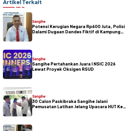
Gubernur Belum Terbit
Relawan MBG di Sitaro
Artikel Terkait
Sangihe
Potensi Kerugian Negara Rp600 Juta, Polisi
Dalami Dugaan Dandes Fiktif di Kampung
Petta Selatan
Sangihe
Sangihe Pertahankan Juara I NSIC 2026
Lewat Proyek Oksigen RSUD
Sangihe
30 Calon Paskibraka Sangihe Jalani
Pemusatan Latihan Jelang Upacara HUT Ke-
81 RI