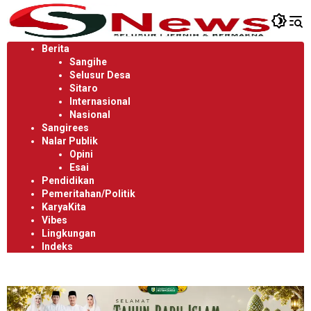
Langsung
ke
konten
Berita
Sangihe
Selusur Desa
Sitaro
Internasional
Nasional
Sangirees
Nalar Publik
Opini
Esai
Pendidikan
Pemeritahan/Politik
KaryaKita
Vibes
Lingkungan
Indeks