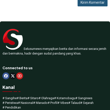
Selusurnews menyajikan berita dan informasi secara jernih
dan bermakna, hadir dengan sudut pandang yang khas.
Connected to us
Kanal
# Sangihe
# Berita
# Sitaro
# Olahraga
# Kotamobagu
# Sangirees
# Peristiwa
# Nasional
# Manado
# Profil
# Vibes
# Talaud
# Sejarah
# Pendidikan