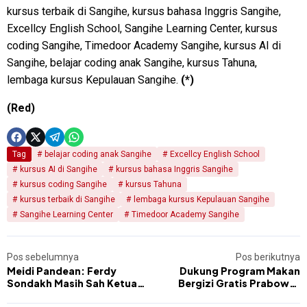
kursus terbaik di Sangihe, kursus bahasa Inggris Sangihe,
Excellcy English School, Sangihe Learning Center, kursus
coding Sangihe, Timedoor Academy Sangihe, kursus AI di
Sangihe, belajar coding anak Sangihe, kursus Tahuna,
lembaga kursus Kepulauan Sangihe.
(*)
(Red)
Tag
belajar coding anak Sangihe
Excellcy English School
kursus AI di Sangihe
kursus bahasa Inggris Sangihe
kursus coding Sangihe
kursus Tahuna
kursus terbaik di Sangihe
lembaga kursus Kepulauan Sangihe
Sangihe Learning Center
Timedoor Academy Sangihe
Pos sebelumnya
Pos berikutnya
Meidi Pandean: Ferdy
Dukung Program Makan
Sondakh Masih Sah Ketua
Bergizi Gratis Prabowo,
DPRD Sangihe Selama SK
Sonny Maringka Apresiasi