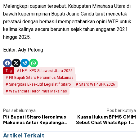
​Melengkapi capaian tersebut, Kabupaten Minahasa Utara di
bawah kepemimpinan Bupati Joune Ganda turut mencetak
prestasi dengan berhasil mempertahankan opini WTP untuk
kelima kalinya secara beruntun sejak tahun anggaran 2021
hingga 2025.
Editor: Ady Putong
Tag
​LHP LKPD Sulawesi Utara 2025
​Plt Bupati Sitaro Heronimus Makainas
Sinergitas Eksekutif Legislatif Sitaro
​Sitaro WTP BPK 2026
Wawancara Heronimus Makainas
Pos sebelumnya
Pos berikutnya
Plt Bupati Sitaro Heronimus
Kuasa Hukum BPMS GMIM
Makainas Antar Kepulangan
Sebut Chat WhatsApp Tak
Mensesneg RI Usai
Sah Wakili Pelaporan Dana
Kunjungan Kerja di Sulawesi
GMIM
Artikel Terkait