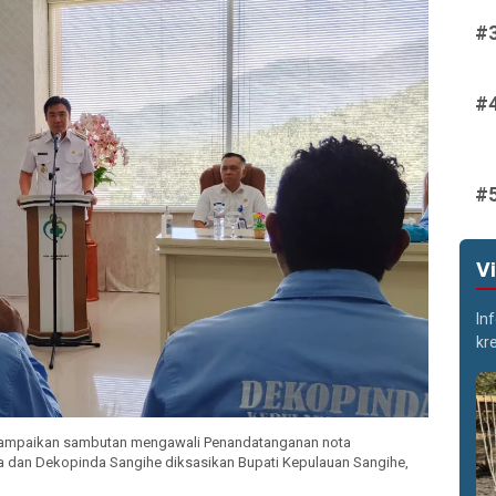
V
In
kr
nyampaikan sambutan mengawali Penandatanganan nota
dan Dekopinda Sangihe diksasikan Bupati Kepulauan Sangihe,