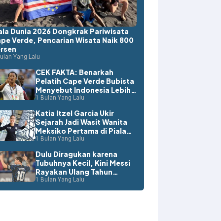
ala Dunia 2026 Dongkrak Pariwisata
pe Verde, Pencarian Wisata Naik 800
rsen
ulan Yang Lalu
CEK FAKTA: Benarkah
Pelatih Cape Verde Bubista
Menyebut Indonesia Lebih
Layak ke Piala Dunia?
1 Bulan Yang Lalu
Katia Itzel Garcia Ukir
Sejarah Jadi Wasit Wanita
Meksiko Pertama di Piala
Dunia
1 Bulan Yang Lalu
Dulu Diragukan karena
Tubuhnya Kecil, Kini Messi
Rayakan Ulang Tahun
dengan Rekor Dunia
1 Bulan Yang Lalu