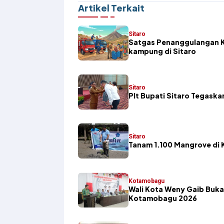
Artikel Terkait
Sitaro
Satgas Penanggulangan K
kampung di Sitaro
Sitaro
​Plt Bupati Sitaro Tegas
Sitaro
Tanam 1.100 Mangrove di K
Kotamobagu
Wali Kota Weny Gaib Buka
Kotamobagu 2026