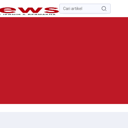
Pencarian
untuk:
#
Zona Nilai Tanah
#
Zending
#
Yusak Walo
#
Yulius Selvanus
Komaling
#
Yulius Selvanus
No Recent Searches Yet.