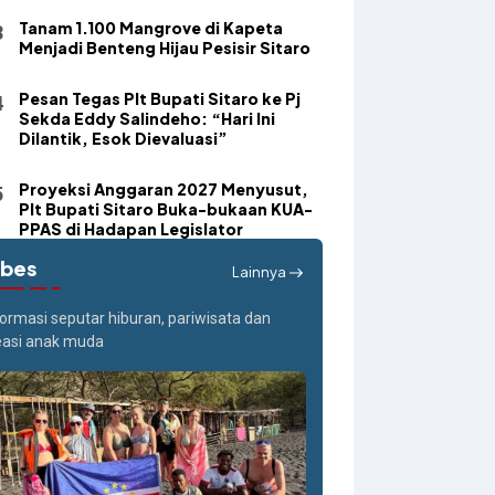
Tanam 1.100 Mangrove di Kapeta
Menjadi Benteng Hijau Pesisir Sitaro
Pesan Tegas Plt Bupati Sitaro ke Pj
Sekda Eddy Salindeho: “Hari Ini
Dilantik, Esok Dievaluasi”
Proyeksi Anggaran 2027 Menyusut,
Plt Bupati Sitaro Buka-bukaan KUA-
PPAS di Hadapan Legislator
ibes
Lainnya
formasi seputar hiburan, pariwisata dan
easi anak muda