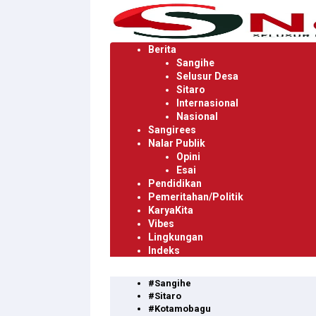
Langsung
ke
konten
Berita
Sangihe
Selusur Desa
Sitaro
Internasional
Nasional
Sangirees
Nalar Publik
Opini
Esai
Pendidikan
Pemeritahan/Politik
KaryaKita
Vibes
Lingkungan
Indeks
#Sangihe
#Sitaro
#Kotamobagu