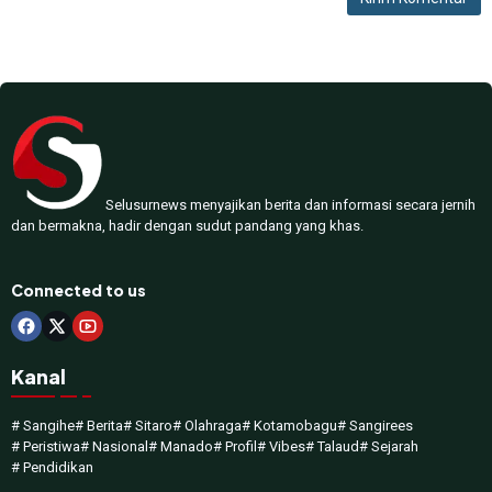
Selusurnews menyajikan berita dan informasi secara jernih
dan bermakna, hadir dengan sudut pandang yang khas.
Connected to us
Kanal
# Sangihe
# Berita
# Sitaro
# Olahraga
# Kotamobagu
# Sangirees
# Peristiwa
# Nasional
# Manado
# Profil
# Vibes
# Talaud
# Sejarah
# Pendidikan