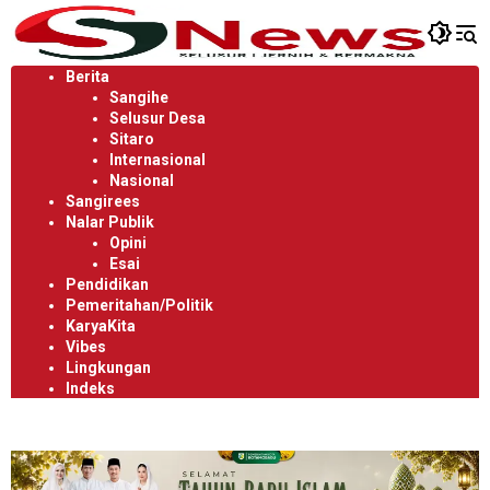
Langsung
ke
konten
Berita
Sangihe
Selusur Desa
Sitaro
Internasional
Nasional
Sangirees
Nalar Publik
Opini
Esai
Pendidikan
Pemeritahan/Politik
KaryaKita
Vibes
Lingkungan
Indeks