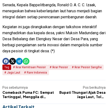
Senada, Kepala Bappelitbangda, Ronald O. A. C. C. Izaak,
menegaskan bahwa keberlanjutan laut harus menjadi bagian
integral dalam setiap perencanaan pembangunan daerah.
Kegiatan ini juga dirangkaikan dengan talkshow interaktif
menghadirkan dua kepala desa, yakni Muksin Madundang dari
Desa Bebalang dan Elengkey Nesar dari Desa Para, yang
berbagi pengalaman serta inovasi dalam mengelola sumber
daya pesisir di tingkat desa. (*)
Tag
Ikrar Kemitraan Pesisir
Ikrar Pesisir
Ikrar Pesisir Sangihe
Jaga Laut
Rare Indonesia
Pos sebelumnya
Pos berikutnya
Comeback Puma FC: Sempat
Bupati Thungari Ajak Desa
Tertinggal, Menggila di
Jaga Laut, Tolak
Babak Kedua
Kepentingan Ekonomi
Jangka Pendek
Artikel Terkait