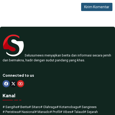
Selusurnews menyajikan berita dan informasi secara jernih
dan bermakna, hadir dengan sudut pandang yang khas.
Connected to us
Kanal
# Sangihe
# Berita
# Sitaro
# Olahraga
# Kotamobagu
# Sangirees
# Peristiwa
# Nasional
# Manado
# Profil
# Vibes
# Talaud
# Sejarah