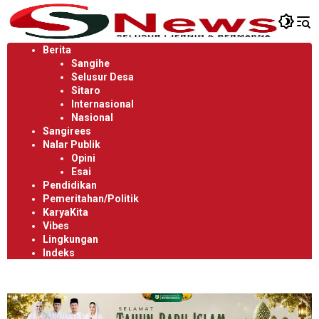
Langsung
ke
konten
Berita
Sangihe
Selusur Desa
Sitaro
Internasional
Nasional
Sangirees
Nalar Publik
Opini
Esai
Pendidikan
Pemeritahan/Politik
KaryaKita
Vibes
Lingkungan
Indeks