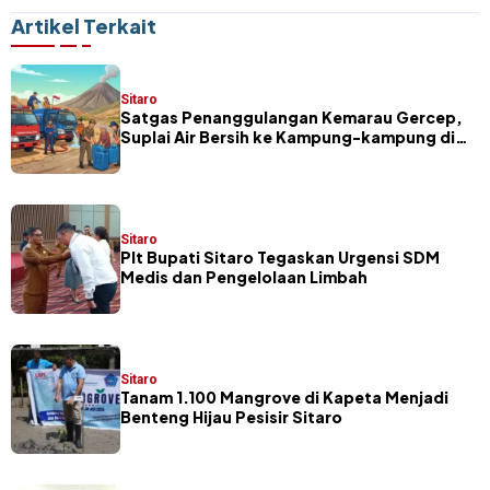
Korupsi Pembangunan RKB
Siapapun Berstatus Saksi
SMA Negeri 1 Siau Timur
Bisa Saja Menjadi Tersangka
Artikel Terkait
Sitaro
Satgas Penanggulangan Kemarau Gercep,
Suplai Air Bersih ke Kampung-kampung di
Sitaro
Sitaro
​Plt Bupati Sitaro Tegaskan Urgensi SDM
Medis dan Pengelolaan Limbah
Sitaro
Tanam 1.100 Mangrove di Kapeta Menjadi
Benteng Hijau Pesisir Sitaro