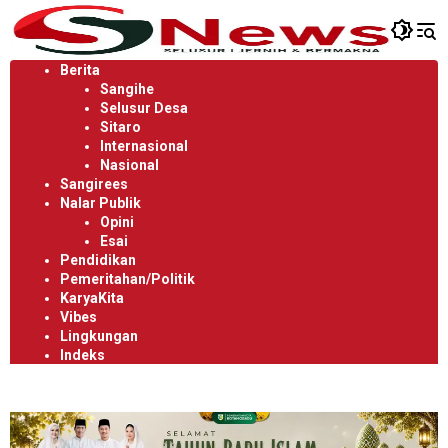
Langsung
ke
konten
Berita
Sangihe
Selusur Desa
Sitaro
Internasional
Nasional
Sangirees
Nalar Publik
Opini
Esai
Pendidikan
Pemeritahan/Politik
KaryaKita
Vibes
Lingkungan
Indeks