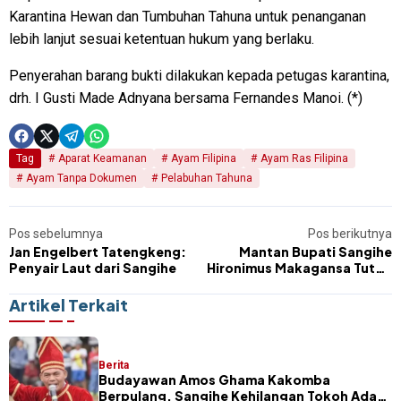
Karantina Hewan dan Tumbuhan Tahuna untuk penanganan
lebih lanjut sesuai ketentuan hukum yang berlaku.
Penyerahan barang bukti dilakukan kepada petugas karantina,
drh. I Gusti Made Adnyana bersama Fernandes Manoi. (*)
Tag
Aparat Keamanan
Ayam Filipina
Ayam Ras Filipina
Ayam Tanpa Dokumen
Pelabuhan Tahuna
Pos sebelumnya
Pos berikutnya
Jan Engelbert Tatengkeng:
Mantan Bupati Sangihe
Penyair Laut dari Sangihe
Hironimus Makagansa Tutup
Usia
Artikel Terkait
Berita
Budayawan Amos Ghama Kakomba
Berpulang, Sangihe Kehilangan Tokoh Adat