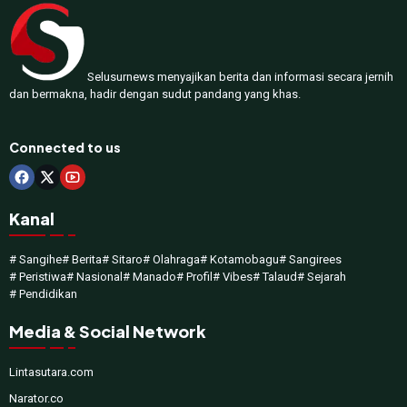
Selusurnews menyajikan berita dan informasi secara jernih
dan bermakna, hadir dengan sudut pandang yang khas.
Connected to us
Kanal
# Sangihe
# Berita
# Sitaro
# Olahraga
# Kotamobagu
# Sangirees
# Peristiwa
# Nasional
# Manado
# Profil
# Vibes
# Talaud
# Sejarah
# Pendidikan
Media & Social Network
Lintasutara.com
Narator.co