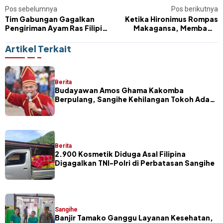
Pos sebelumnya
Pos berikutnya
Tim Gabungan Gagalkan
Ketika Hironimus Rompas
Pengiriman Ayam Ras Filipina
Makagansa, Membawa
Tanpa Dokumen di
Presiden Jokowi ke Sangihe
Pelabuhan Tahuna
Artikel Terkait
Berita
Budayawan Amos Ghama Kakomba
Berpulang, Sangihe Kehilangan Tokoh Adat
dan Pelaku Masamper
Berita
2.900 Kosmetik Diduga Asal Filipina
Digagalkan TNI-Polri di Perbatasan Sangihe
Sangihe
Banjir Tamako Ganggu Layanan Kesehatan,