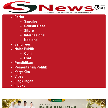
Langsung
ke
konten
Berita
Sangihe
Selusur Desa
Sitaro
Internasional
Nasional
Sangirees
Nalar Publik
Opini
Esai
Pendidikan
Pemeritahan/Politik
KaryaKita
Vibes
Lingkungan
Indeks