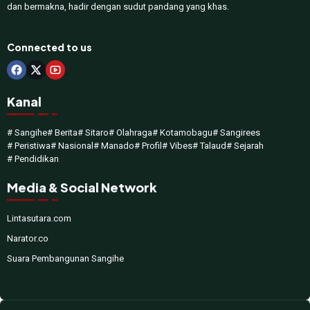
dan bermakna, hadir dengan sudut pandang yang khas.
Connected to us
Kanal
# Sangihe
# Berita
# Sitaro
# Olahraga
# Kotamobagu
# Sangirees
# Peristiwa
# Nasional
# Manado
# Profil
# Vibes
# Talaud
# Sejarah
# Pendidikan
Media & Social Network
Lintasutara.com
Narator.co
Suara Pembangunan Sangihe