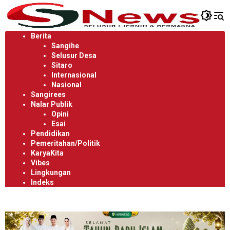
Langsung
ke
konten
Berita
Sangihe
Selusur Desa
Sitaro
Internasional
Nasional
Sangirees
Nalar Publik
Opini
Esai
Pendidikan
Pemeritahan/Politik
KaryaKita
Vibes
Lingkungan
Indeks