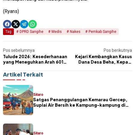
(Ryans)
Tag
DPRD Sangihe
Medis
Nakes
Pemkab Sangihe
Pos sebelumnya
Pos berikutnya
Tulude 2026: Kesederhanaan
Kejari Kembangkan Kasus
yang Meneguhkan Arah 601
Dana Desa Beha, Kepala
Tahun Tanah Tampungang
Desa Ditahan
Lawo
Artikel Terkait
Sitaro
Satgas Penanggulangan Kemarau Gercep,
Suplai Air Bersih ke Kampung-kampung di
Sitaro
Sitaro