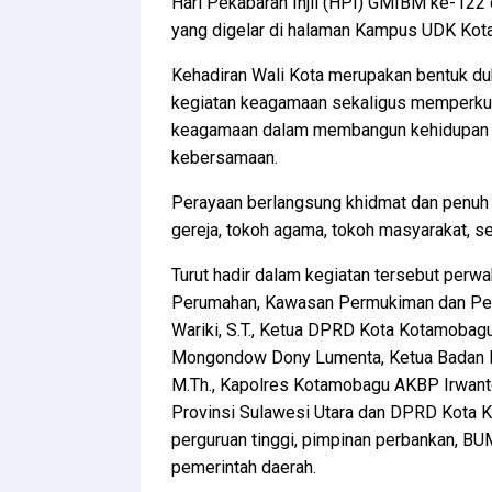
Hari Pekabaran Injil (HPI) GMIBM ke-122
yang digelar di halaman Kampus UDK Kot
Kehadiran Wali Kota merupakan bentuk d
kegiatan keagamaan sekaligus memperkua
keagamaan dalam membangun kehidupan ma
kebersamaan.
Perayaan berlangsung khidmat dan penuh s
gereja, tokoh agama, tokoh masyarakat, s
Turut hadir dalam kegiatan tersebut perwa
Perumahan, Kawasan Permukiman dan Perta
Wariki, S.T., Ketua DPRD Kota Kotamobagu
Mongondow Dony Lumenta, Ketua Badan P
M.Th., Kapolres Kotamobagu AKBP Irwanto
Provinsi Sulawesi Utara dan DPRD Kota Ko
perguruan tinggi, pimpinan perbankan, BUM
pemerintah daerah.