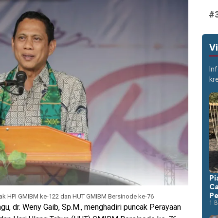
V
In
kr
Pi
Ca
Pe
ak HPI GMIBM ke-122 dan HUT GMIBM Bersinode ke-76
1 B
u, dr. Weny Gaib, Sp.M., menghadiri puncak Perayaan