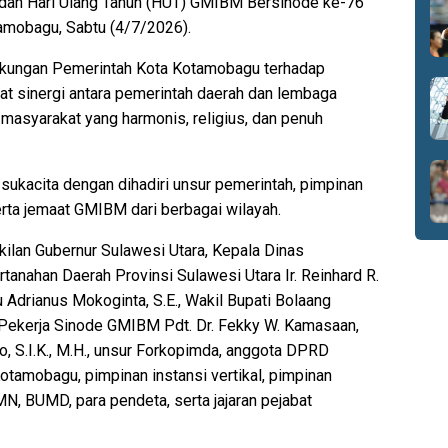
 dan Hari Ulang Tahun (HUT) GMIBM Bersinode ke-76
amobagu, Sabtu (4/7/2026).
ukungan Pemerintah Kota Kotamobagu terhadap
t sinergi antara pemerintah daerah dan lembaga
syarakat yang harmonis, religius, dan penuh
ukacita dengan dihadiri unsur pemerintah, pimpinan
erta jemaat GMIBM dari berbagai wilayah.
kilan Gubernur Sulawesi Utara, Kepala Dinas
nahan Daerah Provinsi Sulawesi Utara Ir. Reinhard R.
 Adrianus Mokoginta, S.E., Wakil Bupati Bolaang
ekerja Sinode GMIBM Pdt. Dr. Fekky W. Kamasaan,
, S.I.K., M.H., unsur Forkopimda, anggota DPRD
tamobagu, pimpinan instansi vertikal, pimpinan
N, BUMD, para pendeta, serta jajaran pejabat