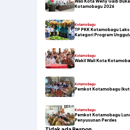
Wali Kota Weny Gaib Buka
Kotamobagu 2026
Kotamobagu
TP PKK Kotamobagu Laksa
Kategori Program Unggul
Kotamobagu
Wakil Wali Kota Kotamoba
Kotamobagu
Pemkot Kotamobagu Ikuti
Kotamobagu
Pemkot Kotamobagu Lunc
Penyusunan Perdes
Tidak ada Respon