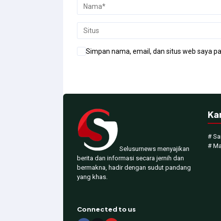
Simpan nama, email, dan situs web saya pa
Ka
# Sa
# M
Selusurnews menyajikan
berita dan informasi secara jernih dan
bermakna, hadir dengan sudut pandang
yang khas.
Connected to us