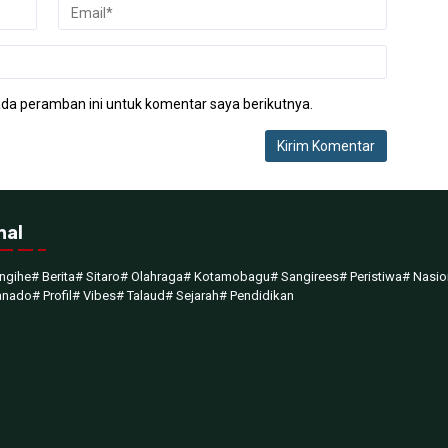
da peramban ini untuk komentar saya berikutnya.
nal
ngihe
# Berita
# Sitaro
# Olahraga
# Kotamobagu
# Sangirees
# Peristiwa
# Nasio
anado
# Profil
# Vibes
# Talaud
# Sejarah
# Pendidikan