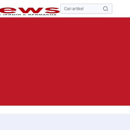
Pencarian
untuk:
#
Zona Nilai Tanah
#
Zending
#
Yusak Walo
#
Yulius Selvanus
Komaling
#
Yulius Selvanus
No Recent Searches Yet.