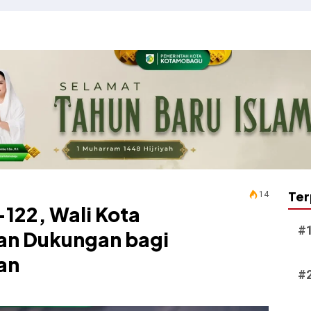
Ter
14
122, Wali Kota
n Dukungan bagi
an