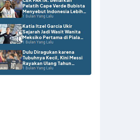
CEK FAKTA: Benarkah
Pelatih Cape Verde Bubista
Menyebut Indonesia Lebih
Layak ke Piala Dunia?
1 Bulan Yang Lalu
Katia Itzel Garcia Ukir
Sejarah Jadi Wasit Wanita
Meksiko Pertama di Piala
Dunia
1 Bulan Yang Lalu
Dulu Diragukan karena
Tubuhnya Kecil, Kini Messi
Rayakan Ulang Tahun
dengan Rekor Dunia
1 Bulan Yang Lalu