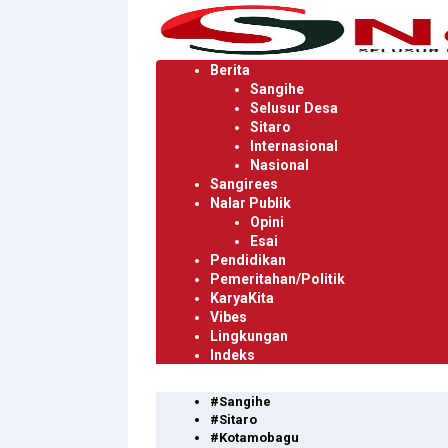
Langsung
ke
konten
Berita
Sangihe
Selusur Desa
Sitaro
Internasional
Nasional
Sangirees
Nalar Publik
Opini
Esai
Pendidikan
Pemeritahan/Politik
KaryaKita
Vibes
Lingkungan
Indeks
#Sangihe
#Sitaro
#Kotamobagu