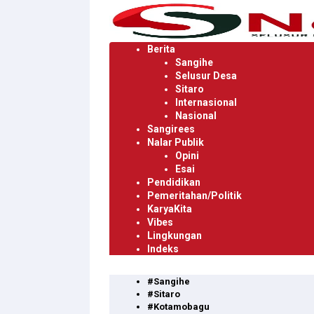
Langsung
ke
konten
Berita
Sangihe
Selusur Desa
Sitaro
Internasional
Nasional
Sangirees
Nalar Publik
Opini
Esai
Pendidikan
Pemeritahan/Politik
KaryaKita
Vibes
Lingkungan
Indeks
#Sangihe
#Sitaro
#Kotamobagu