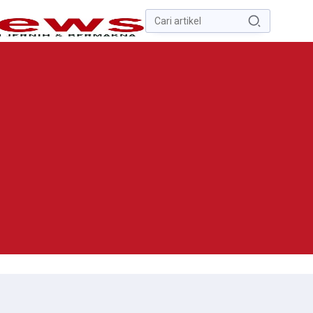
Pencarian
untuk:
#
Zona Nilai Tanah
#
Zending
#
Yusak Walo
#
Yulius Selvanus
Komaling
#
Yulius Selvanus
No Recent Searches Yet.