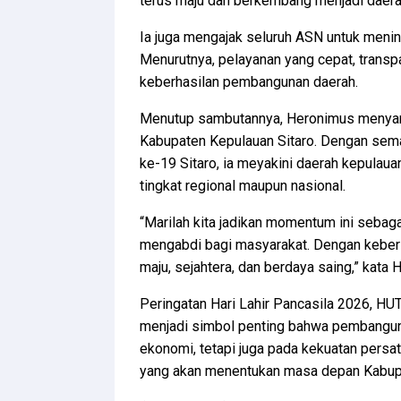
terus maju dan berkembang menjadi daerah 
Ia juga mengajak seluruh ASN untuk menin
Menurutnya, pelayanan yang cepat, transpa
keberhasilan pembangunan daerah.
Menutup sambutannya, Heronimus menya
Kabupaten Kepulauan Sitaro. Dengan sema
ke-19 Sitaro, ia meyakini daerah kepulau
tingkat regional maupun nasional.
“Marilah kita jadikan momentum ini sebaga
mengabdi bagi masyarakat. Dengan kebers
maju, sejahtera, dan berdaya saing,” kata 
Peringatan Hari Lahir Pancasila 2026, HU
menjadi simbol penting bahwa pembanguna
ekonomi, tetapi juga pada kekuatan persa
yang akan menentukan masa depan Kabupa