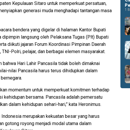
aten Kepulauan Sitaro untuk memperkuat persatuan,
Pe
1 B
enyiapkan generasi muda menghadapi tantangan masa
acara bendera yang digelar di halaman Kantor Bupati
a dipimpin langsung oleh Pelaksana Tugas (Plt) Bupati
rta diikuti jajaran Forum Koordinasi Pimpinan Daerah
, TNI-Polri, pelajar, dan berbagai elemen masyarakat.
ahwa Hari Lahir Pancasila tidak boleh dimaknai
ilai-nilai Pancasila harus terus dihidupkan dalam
 bernegara.
lainkan momentum untuk memperkuat komitmen terhadap
asi kehidupan bersama. Pancasila adalah pemersatu
lkan dalam kehidupan sehari-hari,” kata Heronimus.
i Indonesia merupakan kekuatan besar yang harus
 dan gotong royong menjadi modal utama dalam