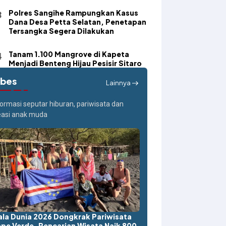
Polres Sangihe Rampungkan Kasus
Dana Desa Petta Selatan, Penetapan
Tersangka Segera Dilakukan
Tanam 1.100 Mangrove di Kapeta
Menjadi Benteng Hijau Pesisir Sitaro
ibes
Lainnya
formasi seputar hiburan, pariwisata dan
easi anak muda
ala Dunia 2026 Dongkrak Pariwisata
pe Verde, Pencarian Wisata Naik 800