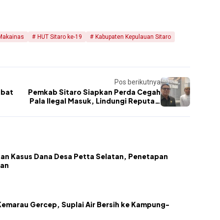
Makainas
HUT Sitaro ke-19
Kabupaten Kepulauan Sitaro
Pos berikutnya
abat
Pemkab Sitaro Siapkan Perda Cegah
Pala Ilegal Masuk, Lindungi Reputasi
a Sama
Pala Siau
an Kasus Dana Desa Petta Selatan, Penetapan
kan
emarau Gercep, Suplai Air Bersih ke Kampung-