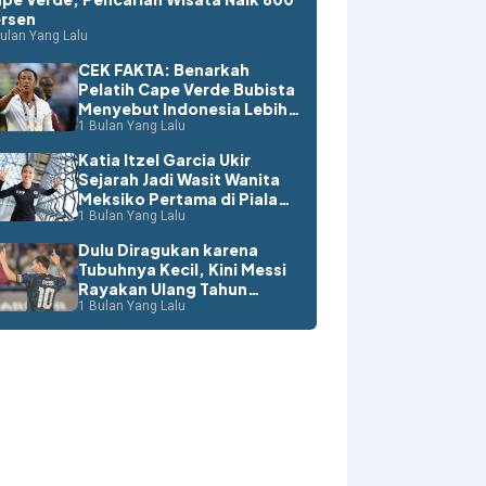
rsen
ulan Yang Lalu
CEK FAKTA: Benarkah
Pelatih Cape Verde Bubista
Menyebut Indonesia Lebih
Layak ke Piala Dunia?
1 Bulan Yang Lalu
Katia Itzel Garcia Ukir
Sejarah Jadi Wasit Wanita
Meksiko Pertama di Piala
Dunia
1 Bulan Yang Lalu
Dulu Diragukan karena
Tubuhnya Kecil, Kini Messi
Rayakan Ulang Tahun
dengan Rekor Dunia
1 Bulan Yang Lalu