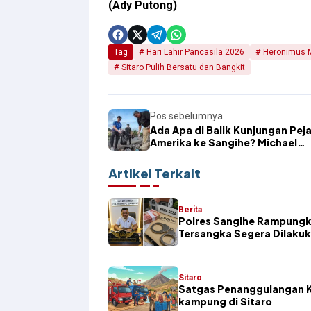
(Ady Putong)
Tag
Hari Lahir Pancasila 2026
Heronimus 
Sitaro Pulih Bersatu dan Bangkit
Pos sebelumnya
Ada Apa di Balik Kunjungan Pej
Amerika ke Sangihe? Michael
Thungari Ungkap Peluang Kerj
Artikel Terkait
Berita
Polres Sangihe Rampungk
Tersangka Segera Dilaku
Sitaro
Satgas Penanggulangan K
kampung di Sitaro