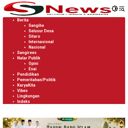
Langsung
ke
konten
Berita
Sangihe
Selusur Desa
Sitaro
Internasional
Nasional
Sangirees
Nalar Publik
Opini
Esai
Pendidikan
Pemeritahan/Politik
KaryaKita
Vibes
Lingkungan
Indeks