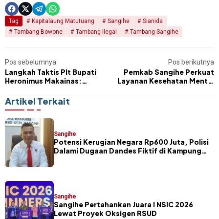
Tag
Kapitalaung Matutuang
Sangihe
Sianida
Tambang Bowone
Tambang Ilegal
Tambang Sangihe
Pos sebelumnya
Pos berikutnya
Langkah Taktis Plt Bupati
Pemkab Sangihe Perkuat
Heronimus Makainas:
Layanan Kesehatan Mental
Konsolidasi SKPD, Benahi
Lewat Peresmian Ruang
Sektor Perhubungan dan
Rawat Jiwa
Artikel Terkait
Kesehatan
Sangihe
Potensi Kerugian Negara Rp600 Juta, Polisi
Dalami Dugaan Dandes Fiktif di Kampung
Petta Selatan
Sangihe
Sangihe Pertahankan Juara I NSIC 2026
Lewat Proyek Oksigen RSUD