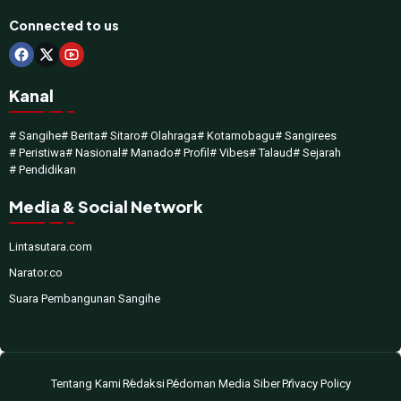
Connected to us
Kanal
# Sangihe
# Berita
# Sitaro
# Olahraga
# Kotamobagu
# Sangirees
# Peristiwa
# Nasional
# Manado
# Profil
# Vibes
# Talaud
# Sejarah
# Pendidikan
Media & Social Network
Lintasutara.com
Narator.co
Suara Pembangunan Sangihe
Tentang Kami
Redaksi
Pedoman Media Siber
Privacy Policy