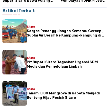
Bupati Sitaro Bawa Pulang
Pembiayaan UMKM Lewat
Penghargaan BOKB 2025
Implementasi POJK 18/2025
Artikel Terkait
Sitaro
Satgas Penanggulangan Kemarau Gercep,
Suplai Air Bersih ke Kampung-kampung di
Sitaro
Sitaro
​Plt Bupati Sitaro Tegaskan Urgensi SDM
Medis dan Pengelolaan Limbah
Sitaro
Tanam 1.100 Mangrove di Kapeta Menjadi
Benteng Hijau Pesisir Sitaro