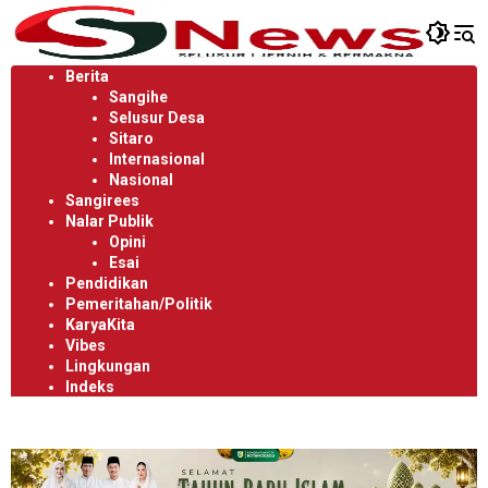
Langsung
ke
konten
Berita
Sangihe
Selusur Desa
Sitaro
Internasional
Nasional
Sangirees
Nalar Publik
Opini
Esai
Pendidikan
Pemeritahan/Politik
KaryaKita
Vibes
Lingkungan
Indeks