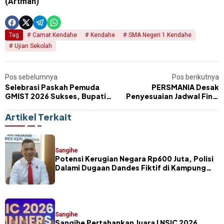
(Artman)
Tag
Camat Kendahe
Kendahe
SMA Negeri 1 Kendahe
Ujian Sekolah
Pos sebelumnya
Pos berikutnya
Selebrasi Paskah Pemuda
PERSMANIA Desak
GMIST 2026 Sukses, Bupati
Penyesuaian Jadwal Final
Thungari Beri Apresiasi
Liga 4 Piala Gubernur Sulut
Artikel Terkait
Sangihe
Potensi Kerugian Negara Rp600 Juta, Polisi
Dalami Dugaan Dandes Fiktif di Kampung
Petta Selatan
Sangihe
Sangihe Pertahankan Juara I NSIC 2026