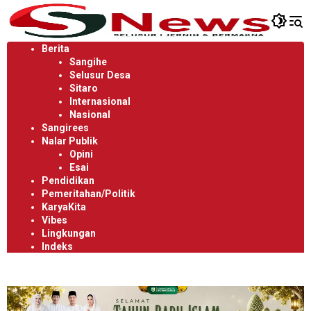
Langsung
ke
konten
Berita
Sangihe
Selusur Desa
Sitaro
Internasional
Nasional
Sangirees
Nalar Publik
Opini
Esai
Pendidikan
Pemeritahan/Politik
KaryaKita
Vibes
Lingkungan
Indeks