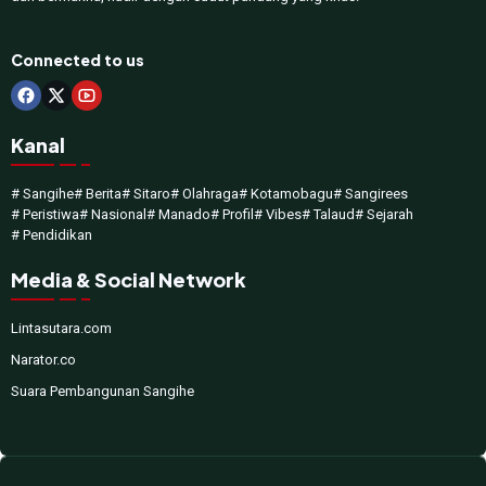
Connected to us
Kanal
# Sangihe
# Berita
# Sitaro
# Olahraga
# Kotamobagu
# Sangirees
# Peristiwa
# Nasional
# Manado
# Profil
# Vibes
# Talaud
# Sejarah
# Pendidikan
Media & Social Network
Lintasutara.com
Narator.co
Suara Pembangunan Sangihe