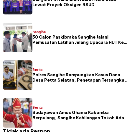
Lewat Proyek Oksigen RSUD
Sangihe
30 Calon Paskibraka Sangihe Jalani
Pemusatan Latihan Jelang Upacara HUT Ke-
81 RI
Berita
Polres Sangihe Rampungkan Kasus Dana
Desa Petta Selatan, Penetapan Tersangka
Segera Dilakukan
Berita
Budayawan Amos Ghama Kakomba
Berpulang, Sangihe Kehilangan Tokoh Adat
dan Pelaku Masamper
Tidak ada Respon