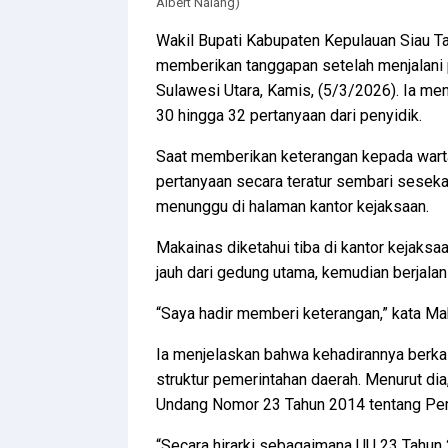
Albert Nalang)
Wakil Bupati Kabupaten Kepulauan Siau T
memberikan tanggapan setelah menjalani 
Sulawesi Utara, Kamis, (5/3/2026). Ia men
30 hingga 32 pertanyaan dari penyidik.
Saat memberikan keterangan kepada wart
pertanyaan secara teratur sembari seseka
menunggu di halaman kantor kejaksaan.
Makainas diketahui tiba di kantor kejaks
jauh dari gedung utama, kemudian berjala
“Saya hadir memberi keterangan,” kata M
Ia menjelaskan bahwa kehadirannya berka
struktur pemerintahan daerah. Menurut dia
Undang Nomor 23 Tahun 2014 tentang Pem
“Secara hirarki sebagaimana UU 23 Tahun