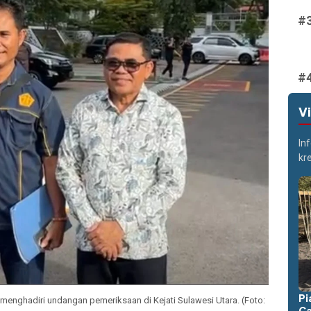
V
In
kr
Pi
 menghadiri undangan pemeriksaan di Kejati Sulawesi Utara. (Foto:
Ca