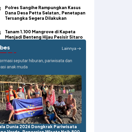
Polres Sangihe Rampungkan Kasus
Dana Desa Petta Selatan, Penetapan
Tersangka Segera Dilakukan
Tanam 1.100 Mangrove di Kapeta
Menjadi Benteng Hijau Pesisir Sitaro
ibes
Lainnya
formasi seputar hiburan, pariwisata dan
easi anak muda
ala Dunia 2026 Dongkrak Pariwisata
pe Verde, Pencarian Wisata Naik 800