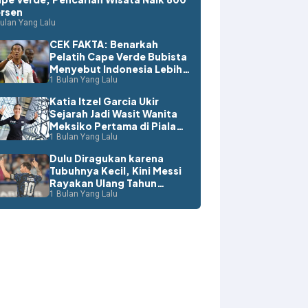
rsen
ulan Yang Lalu
CEK FAKTA: Benarkah
Pelatih Cape Verde Bubista
Menyebut Indonesia Lebih
Layak ke Piala Dunia?
1 Bulan Yang Lalu
Katia Itzel Garcia Ukir
Sejarah Jadi Wasit Wanita
Meksiko Pertama di Piala
Dunia
1 Bulan Yang Lalu
Dulu Diragukan karena
Tubuhnya Kecil, Kini Messi
Rayakan Ulang Tahun
dengan Rekor Dunia
1 Bulan Yang Lalu