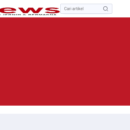
Pencarian
untuk:
#
Zona Nilai Tanah
#
Zending
#
Yusak Walo
#
Yulius Selvanus
Komaling
#
Yulius Selvanus
No Recent Searches Yet.