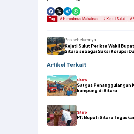
Tag
Heronimus Makainas
Kejati Sulut
Pos sebelumnya
Kejati Sulut Periksa Wakil Bupat
Sitaro sebagai Saksi Korupsi D
Bencana Gunung Ruang
Artikel Terkait
Sitaro
Satgas Penanggulangan K
kampung di Sitaro
Sitaro
​Plt Bupati Sitaro Tegas