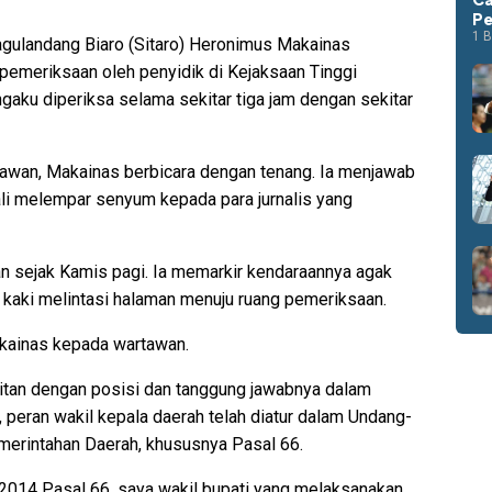
Pe
1 B
agulandang Biaro (Sitaro) Heronimus Makainas
pemeriksaan oleh penyidik di Kejaksaan Tinggi
gaku diperiksa selama sekitar tiga jam dengan sekitar
awan, Makainas berbicara dengan tenang. Ia menjawab
li melempar senyum kepada para jurnalis yang
aan sejak Kamis pagi. Ia memarkir kendaraannya agak
n kaki melintasi halaman menuju ruang pemeriksaan.
akainas kepada wartawan.
itan dengan posisi dan tanggung jawabnya dalam
, peran wakil kepala daerah telah diatur dalam Undang-
erintahan Daerah, khususnya Pasal 66.
 2014 Pasal 66, saya wakil bupati yang melaksanakan