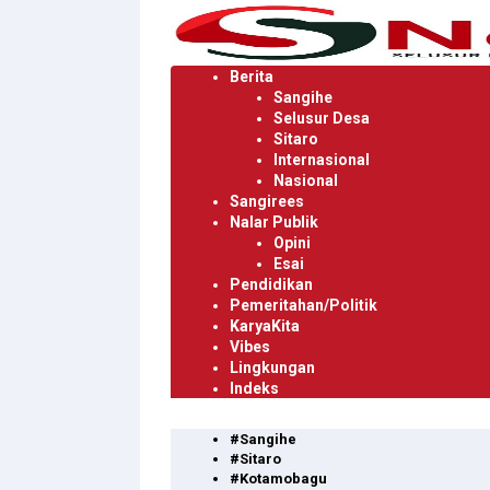
Langsung
ke
konten
Berita
Sangihe
Selusur Desa
Sitaro
Internasional
Nasional
Sangirees
Nalar Publik
Opini
Esai
Pendidikan
Pemeritahan/Politik
KaryaKita
Vibes
Lingkungan
Indeks
#Sangihe
#Sitaro
#Kotamobagu