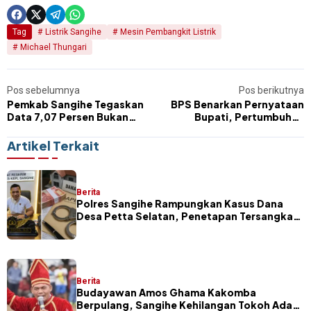
Tag
Listrik Sangihe
Mesin Pembangkit Listrik
Michael Thungari
Pos sebelumnya
Pos berikutnya
Pemkab Sangihe Tegaskan
BPS Benarkan Pernyataan
Data 7,07 Persen Bukan
Bupati, Pertumbuhan
Pertumbuhan Ekonomi
Ekonomi Sangihe 7,07
Tahunan
Persen Q to Q
Artikel Terkait
Berita
Polres Sangihe Rampungkan Kasus Dana
Desa Petta Selatan, Penetapan Tersangka
Segera Dilakukan
Berita
Budayawan Amos Ghama Kakomba
Berpulang, Sangihe Kehilangan Tokoh Adat