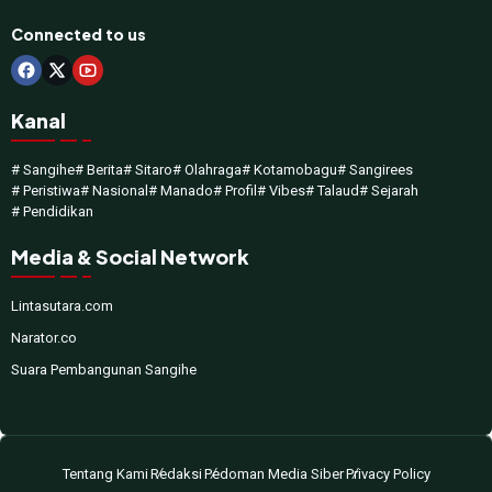
Connected to us
Kanal
# Sangihe
# Berita
# Sitaro
# Olahraga
# Kotamobagu
# Sangirees
# Peristiwa
# Nasional
# Manado
# Profil
# Vibes
# Talaud
# Sejarah
# Pendidikan
Media & Social Network
Lintasutara.com
Narator.co
Suara Pembangunan Sangihe
Tentang Kami
Redaksi
Pedoman Media Siber
Privacy Policy