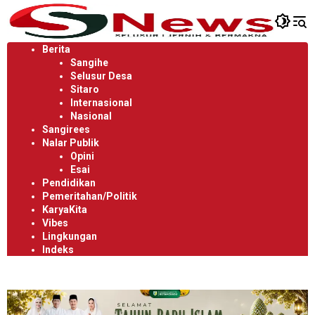
Langsung
ke
konten
Berita
Sangihe
Selusur Desa
Sitaro
Internasional
Nasional
Sangirees
Nalar Publik
Opini
Esai
Pendidikan
Pemeritahan/Politik
KaryaKita
Vibes
Lingkungan
Indeks