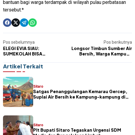
bantuan bagi warga terdampak di wilayah pulau perbatasan
tersebut.*
Pos sebelumnya
Pos berikutnya
ELEGI EVIA SIAU:
Longsor Timbun Sumber Air
SUMEKOLAH BISA
Bersih, Warga Kampung
MEMATIKAN JUGA
Matutuang Terancam Krisis
Air Minum
Artikel Terkait
Sitaro
Satgas Penanggulangan Kemarau Gercep,
Suplai Air Bersih ke Kampung-kampung di
Sitaro
Sitaro
​Plt Bupati Sitaro Tegaskan Urgensi SDM