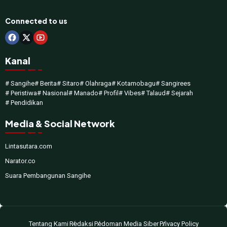
Connected to us
Kanal
# Sangihe
# Berita
# Sitaro
# Olahraga
# Kotamobagu
# Sangirees
# Peristiwa
# Nasional
# Manado
# Profil
# Vibes
# Talaud
# Sejarah
# Pendidikan
Media & Social Network
Lintasutara.com
Narator.co
Suara Pembangunan Sangihe
Tentang Kami
Redaksi
Pedoman Media Siber
Privacy Policy