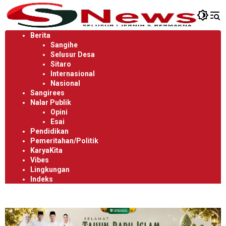
Langsung
ke
konten
Berita
Sangihe
Selusur Desa
Sitaro
Internasional
Nasional
Sangirees
Nalar Publik
Opini
Esai
Pendidikan
Pemeritahan/Politik
KaryaKita
Vibes
Lingkungan
Indeks