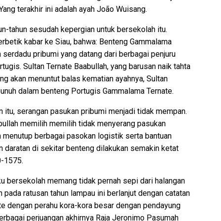
ng terakhir ini adalah ayah João Wuisang.
n-tahun sesudah kepergian untuk bersekolah itu.
terbetik kabar ke Siau, bahwa: Benteng Gammalama
serdadu pribumi yang datang dari berbagai penjuru
tugis. Sultan Ternate Baabullah, yang barusan naik tahta
g akan menuntut balas kematian ayahnya, Sultan
erbunuh dalam benteng Portugis Gammalama Ternate.
 itu, serangan pasukan pribumi menjadi tidak mempan.
aabullah memilih memilih tidak menyerang pasukan
n menutup berbagai pasokan logistik serta bantuan
an daratan di sekitar benteng dilakukan semakin ketat
0-1575.
laku bersekolah memang tidak pernah sepi dari halangan
pada ratusan tahun lampau ini berlanjut dengan catatan
te dengan perahu kora-kora besar dengan pendayung
berbagai perjuangan akhirnya Raja Jeronimo Pasumah