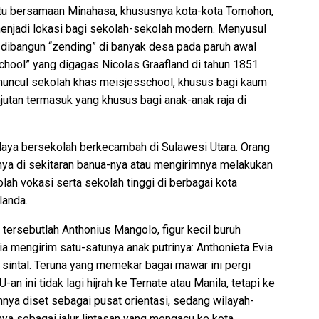
u bersamaan Minahasa, khususnya kota-kota Tomohon,
njadi lokasi bagi sekolah-sekolah modern. Menyusul
 dibangun “zending” di banyak desa pada paruh awal
hool” yang digagas Nicolas Graafland di tahun 1851
 muncul sekolah khas meisjesschool, khusus bagi kaum
jutan termasuk yang khusus bagi anak-anak raja di
aya bersekolah berkecambah di Sulawesi Utara. Orang
ya di sekitaran banua-nya atau mengirimnya melakukan
ah vokasi serta sekolah tinggi di berbagai kota
landa.
n tersebutlah Anthonius Mangolo, figur kecil buruh
ia mengirim satu-satunya anak putrinya: Anthonieta Evia
 sintal. Teruna yang memekar bagai mawar ini pergi
n ini tidak lagi hijrah ke Ternate atau Manila, tetapi ke
nya diset sebagai pusat orientasi, sedang wilayah-
ya sebagai jalur lintasan yang mengacu ke kota