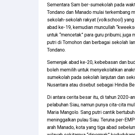
Sementara Sam ber-sumekolah pada wakt
Tondano dan Manado mulai terkembang me
sekolah-sekolah rakyat (volkschool) yang
abad ke-19, kemudian muncullah “kweeksc
untuk “mencetak” para guru pribumi; juga
putri di Tomohon dan berbagai sekolah lan
Tondano.
Semenjak abad ke-20, kebebasan dan bud
boleh memilih untuk menyekolahkan anakn
sumekolah pada sekolah lanjutan dan sekol
Nusantara atau disebut sebagai Hindia Be
Di antara cerita besar itu, di tahun 2020-a
pelabuhan Siau, namun punya cita-cita mul
Maria Mangolo. Sang putri cantik bertubuh
meninggalkan pulau Siau. Teruna per-EMPU-a
arah Manado, kota yang tiga abad sebelum
wilayah sekitarnya “dipermak” kedudukann