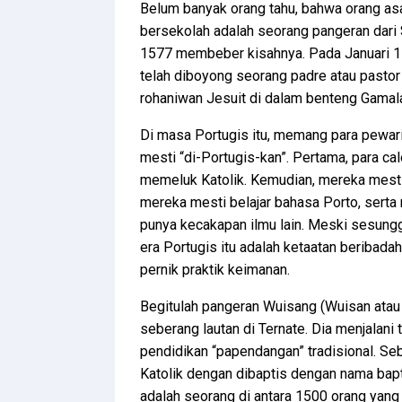
Belum banyak orang tahu, bahwa orang as
bersekolah adalah seorang pangeran dari 
1577 membeber kisahnya. Pada Januari 15
telah diboyong seorang padre atau pasto
rohaniwan Jesuit di dalam benteng Gamal
Di masa Portugis itu, memang para pewari
mesti “di-Portugis-kan”. Pertama, para ca
memeluk Katolik. Kemudian, mereka mesti d
mereka mesti belajar bahasa Porto, serta 
punya kecakapan ilmu lain. Meski sesung
era Portugis itu adalah ketaatan beribadah
pernik praktik keimanan.
Begitulah pangeran Wuisang (Wuisan atau 
seberang lautan di Ternate. Dia menjalani
pendidikan “papendangan” tradisional. Se
Katolik dengan dibaptis dengan nama bapt
adalah seorang di antara 1500 orang yan