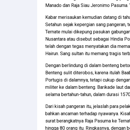
Manado dan Raja Siau Jeronimo Pasuma. Ya
Kabar merisaukan kemudian datang di tahu
Setahun sejak kepergian sang pangeran, 
Ternate mulai dikepung pasukan gabungan 
Nusantara atau disebut sebagai Hindia Por
telah dengan tegas menyatakan dia meman
Hairun. Sang sultan itu memang tragis t
Dengan berlindung di dalam benteng beton
Benteng sulit diterobos, karena itulah B
Portugis di dalamnya, tetapi cukup denga
militer ke dalam benteng. Barikade laut d
selama bertahun-tahun, dalam durasi 157
Dari kisah pangeran itu, jelaslah para pe
bahkan ancaman terhadap nyawanya. Kisah 
surat berangkatnya Raja Pasuma ke Terna
hingga 80 orang itu. Ringkasnya, dengan 