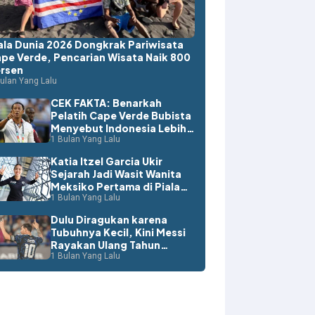
ala Dunia 2026 Dongkrak Pariwisata
pe Verde, Pencarian Wisata Naik 800
rsen
ulan Yang Lalu
CEK FAKTA: Benarkah
Pelatih Cape Verde Bubista
Menyebut Indonesia Lebih
Layak ke Piala Dunia?
1 Bulan Yang Lalu
Katia Itzel Garcia Ukir
Sejarah Jadi Wasit Wanita
Meksiko Pertama di Piala
Dunia
1 Bulan Yang Lalu
Dulu Diragukan karena
Tubuhnya Kecil, Kini Messi
Rayakan Ulang Tahun
dengan Rekor Dunia
1 Bulan Yang Lalu