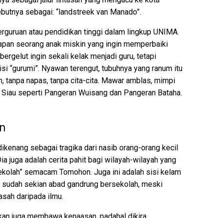
butnya sebagai: “landstreek van Manado”.
rguruan atau pendidikan tinggi dalam lingkup UNIMA.
apan seorang anak miskin yang ingin memperbaiki
ergelut ingin sekali kelak menjadi guru, tetapi
si “gurumi”. Nyawan terengut, tubuhnya yang ranum itu
, tanpa napas, tanpa cita-cita. Mawar amblas, mimpi
ke Siau seperti Pangeran Wuisang dan Pangeran Bataha.
n
dikenang sebagai tragika dari nasib orang-orang kecil
ia juga adalah cerita pahit bagi wilayah-wilayah yang
ekolah” semacam Tomohon. Juga ini adalah sisi kelam
g sudah sekian abad gandrung bersekolah, meski
jasah daripada ilmu.
dikan juga membawa kenaasan, padahal dikira