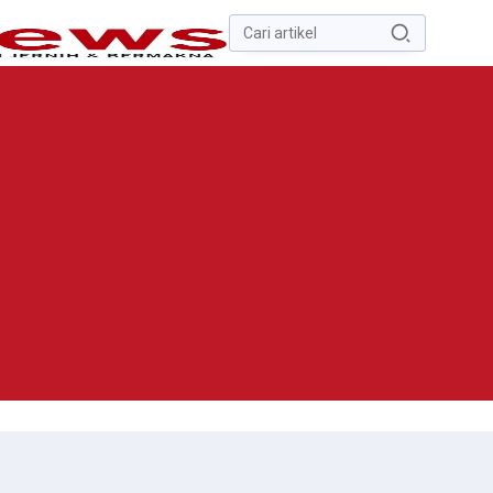
Pencarian
untuk:
#
Zona Nilai Tanah
#
Zending
#
Yusak Walo
#
Yulius Selvanus
Komaling
#
Yulius Selvanus
No Recent Searches Yet.