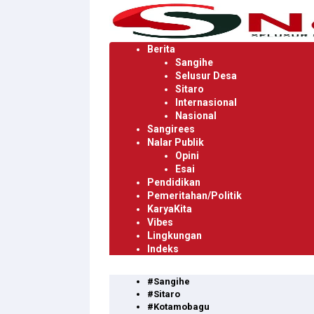
Langsung
ke
konten
Berita
Sangihe
Selusur Desa
Sitaro
Internasional
Nasional
Sangirees
Nalar Publik
Opini
Esai
Pendidikan
Pemeritahan/Politik
KaryaKita
Vibes
Lingkungan
Indeks
#Sangihe
#Sitaro
#Kotamobagu