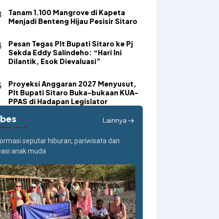
Tanam 1.100 Mangrove di Kapeta
Menjadi Benteng Hijau Pesisir Sitaro
Pesan Tegas Plt Bupati Sitaro ke Pj
Sekda Eddy Salindeho: “Hari Ini
Dilantik, Esok Dievaluasi”
Proyeksi Anggaran 2027 Menyusut,
Plt Bupati Sitaro Buka-bukaan KUA-
PPAS di Hadapan Legislator
ibes
Lainnya
formasi seputar hiburan, pariwisata dan
easi anak muda