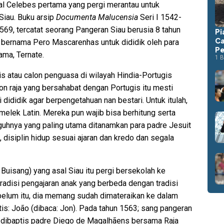
al Celebes pertama yang pergi merantau untuk
Siau. Buku arsip
Documenta Malucensia
Seri I 1542-
69, tercatat seorang Pangeran Siau berusia 8 tahun
Pi
Ca
r bernama Pero Mascarenhas untuk dididik oleh para
Pe
ama, Ternate.
1 B
s atau calon penguasa di wilayah Hindia-Portugis
lon raja yang bersahabat dengan Portugis itu mesti
ididik agar berpengetahuan nan bestari. Untuk itulah,
melek Latin. Mereka pun wajib bisa berhitung serta
guhnya yang paling utama ditanamkan para padre Jesuit
, disiplin hidup sesuai ajaran dan kredo dan segala
Buisang) yang asal Siau itu pergi bersekolah ke
 tradisi pengajaran anak yang berbeda dengan tradisi
belum itu, dia memang sudah dimateraikan ke dalam
is: João (dibaca: Jon). Pada tahun 1563; sang pangeran
g dibaptis padre Diego de Magalhãens bersama Raja