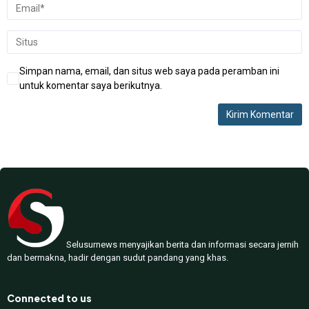
Simpan nama, email, dan situs web saya pada peramban ini
untuk komentar saya berikutnya.
Selusurnews menyajikan berita dan informasi secara jernih
dan bermakna, hadir dengan sudut pandang yang khas.
Connected to us