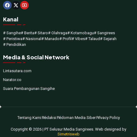
Kanal
# Sangihe
# Berita
# Sitaro
# Olahraga
# Kotamobagu
# Sangirees
# Peristiwa
# Nasional
# Manado
# Profil
# Vibes
# Talaud
# Sejarah
# Pendidikan
Media & Social Network
Lintasutara.com
Narator.co
Suara Pembangunan Sangihe
Tentang Kami
Redaksi
Pedoman Media Siber
Privacy Policy
Copyright © 2026 | PT Selusur Media Sangirees. Web designed by
Simetrisweb