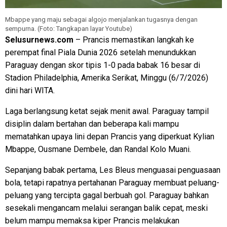
Mbappe yang maju sebagai algojo menjalankan tugasnya dengan
sempurna. (Foto: Tangkapan layar Youtube)
Selusurnews.com
– Prancis memastikan langkah ke
perempat final Piala Dunia 2026 setelah menundukkan
Paraguay dengan skor tipis 1-0 pada babak 16 besar di
Stadion Philadelphia, Amerika Serikat, Minggu (6/7/2026)
dini hari WITA.
Laga berlangsung ketat sejak menit awal. Paraguay tampil
disiplin dalam bertahan dan beberapa kali mampu
mematahkan upaya lini depan Prancis yang diperkuat Kylian
Mbappe, Ousmane Dembele, dan Randal Kolo Muani.
Sepanjang babak pertama, Les Bleus menguasai penguasaan
bola, tetapi rapatnya pertahanan Paraguay membuat peluang-
peluang yang tercipta gagal berbuah gol. Paraguay bahkan
sesekali mengancam melalui serangan balik cepat, meski
belum mampu memaksa kiper Prancis melakukan