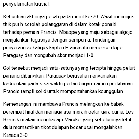
penyelamatan krusial.
Kebuntuan akhirnya pecah pada menit ke-70. Wasit menunjuk
titik putih setelah pelanggaran di dalam kotak penalti
terhadap pemain Prancis. Mbappe yang maju sebagai algojo
menjalankan tugasnya dengan sempurna. Tendangan
penyerang sekaligus kapten Prancis itu mengecoh kiper
Paraguay dan mengubah skor menjadi 1-0.
Gol tersebut menjadi satu-satunya yang tercipta hingga peluit
panjang dibunyikan. Paraguay berusaha menyamakan
kedudukan pada sisa waktu pertandingan, namun pertahanan
Prancis tampil solid untuk mempertahankan keunggulan.
Kemenangan ini membawa Prancis melangkah ke babak
perempat final dan menjaga asa meraih gelar juara dunia. Les
Bleus kini akan menghadapi Maroko, yang sebelumnya lebih
dulu memastikan tiket delapan besar usai mengalahkan
Kanada 3-0.