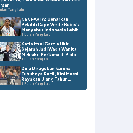
rsen
ulan Yang Lalu
CEK FAKTA: Benarkah
Pelatih Cape Verde Bubista
Menyebut Indonesia Lebih
Layak ke Piala Dunia?
1 Bulan Yang Lalu
Katia Itzel Garcia Ukir
Sejarah Jadi Wasit Wanita
Meksiko Pertama di Piala
Dunia
1 Bulan Yang Lalu
Dulu Diragukan karena
Tubuhnya Kecil, Kini Messi
Rayakan Ulang Tahun
dengan Rekor Dunia
1 Bulan Yang Lalu