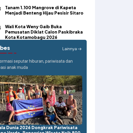
Tanam 1.100 Mangrove di Kapeta
Menjadi Benteng Hijau Pesisir Sitaro
Wali Kota Weny Gaib Buka
Pemusatan Diklat Calon Paskibraka
Kota Kotamobagu 2026
ibes
Lainnya
formasi seputar hiburan, pariwisata dan
easi anak muda
ala Dunia 2026 Dongkrak Pariwisata
pe Verde, Pencarian Wisata Naik 800