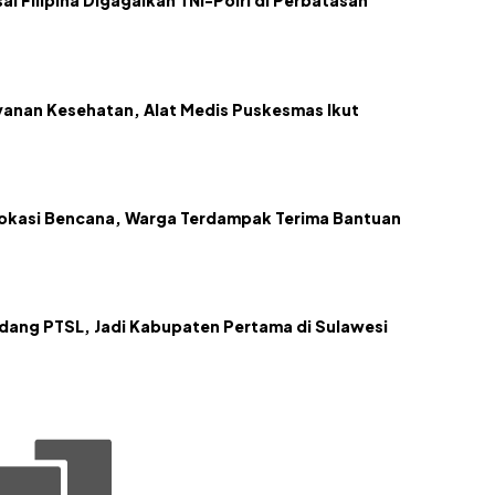
l Filipina Digagalkan TNI-Polri di Perbatasan
anan Kesehatan, Alat Medis Puskesmas Ikut
Lokasi Bencana, Warga Terdampak Terima Bantuan
dang PTSL, Jadi Kabupaten Pertama di Sulawesi