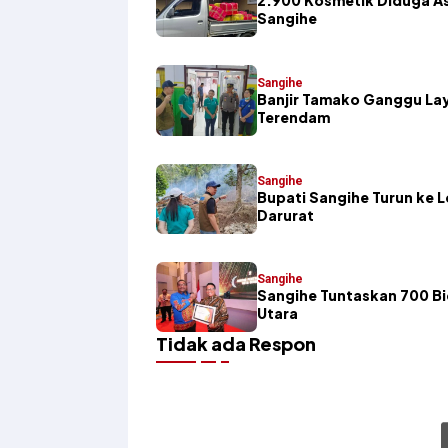
2.900 Kosmetik Diduga Asa
Sangihe
Sangihe
Banjir Tamako Ganggu Lay
Terendam
Sangihe
Bupati Sangihe Turun ke 
Darurat
Sangihe
Sangihe Tuntaskan 700 Bi
Utara
Tidak ada Respon