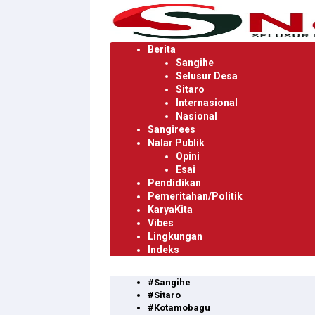
Langsung
ke
konten
Berita
Sangihe
Selusur Desa
Sitaro
Internasional
Nasional
Sangirees
Nalar Publik
Opini
Esai
Pendidikan
Pemeritahan/Politik
KaryaKita
Vibes
Lingkungan
Indeks
#Sangihe
#Sitaro
#Kotamobagu