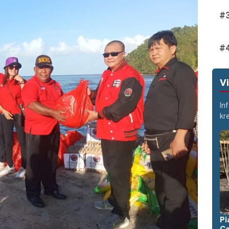
V
In
kr
Pi
Ca