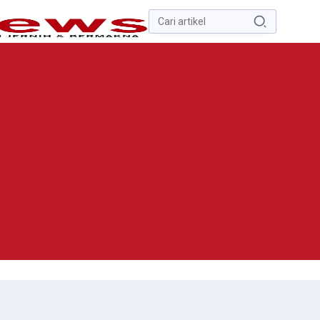
Pencarian
untuk:
#
Zona Nilai Tanah
#
Zending
#
Yusak Walo
#
Yulius Selvanus
Komaling
#
Yulius Selvanus
No Recent Searches Yet.