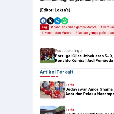
(Editor: Lekra’s)
Tag
bantuan korban gempa Marore
bantua
Kecamatan Marore
korban gempa perbatasa
Pos sebelumnya
Portugal Gilas Uzbekistan 5-0,
Ronaldo Kembali Jadi Pembeda
Artikel Terkait
Berita
Budayawan Amos Ghama K
Adat dan Pelaku Masamp
Berita