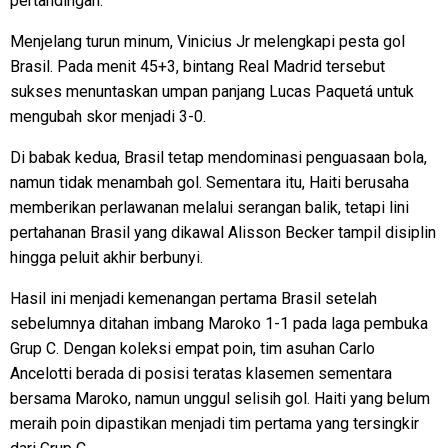
pertandingan.
Menjelang turun minum, Vinicius Jr melengkapi pesta gol
Brasil. Pada menit 45+3, bintang Real Madrid tersebut
sukses menuntaskan umpan panjang Lucas Paquetá untuk
mengubah skor menjadi 3-0.
Di babak kedua, Brasil tetap mendominasi penguasaan bola,
namun tidak menambah gol. Sementara itu, Haiti berusaha
memberikan perlawanan melalui serangan balik, tetapi lini
pertahanan Brasil yang dikawal Alisson Becker tampil disiplin
hingga peluit akhir berbunyi.
Hasil ini menjadi kemenangan pertama Brasil setelah
sebelumnya ditahan imbang Maroko 1-1 pada laga pembuka
Grup C. Dengan koleksi empat poin, tim asuhan Carlo
Ancelotti berada di posisi teratas klasemen sementara
bersama Maroko, namun unggul selisih gol. Haiti yang belum
meraih poin dipastikan menjadi tim pertama yang tersingkir