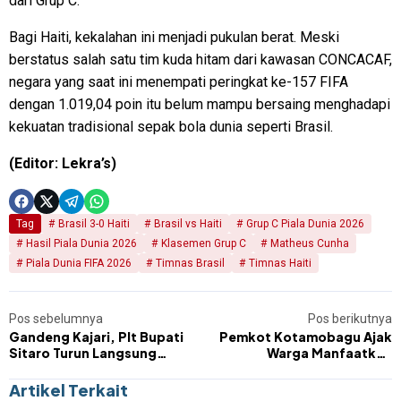
dari Grup C.
Bagi Haiti, kekalahan ini menjadi pukulan berat. Meski
berstatus salah satu tim kuda hitam dari kawasan CONCACAF,
negara yang saat ini menempati peringkat ke-157 FIFA
dengan 1.019,04 poin itu belum mampu bersaing menghadapi
kekuatan tradisional sepak bola dunia seperti Brasil.
(Editor: Lekra’s)
Tag
Brasil 3-0 Haiti
Brasil vs Haiti
Grup C Piala Dunia 2026
Hasil Piala Dunia 2026
Klasemen Grup C
Matheus Cunha
Piala Dunia FIFA 2026
Timnas Brasil
Timnas Haiti
Pos sebelumnya
Pos berikutnya
Gandeng Kajari, Plt Bupati
Pemkot Kotamobagu Ajak
Sitaro Turun Langsung
Warga Manfaatkan
Pastikan Bantuan Bencana
Posyandu, Kini Layani Enam
Tepat Sasaran
Bidang Pelayanan Dasar
Artikel Terkait
Masyarakat