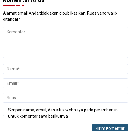
Alamat email Anda tidak akan dipublikasikan.
Ruas yang wajib
ditandai
*
Simpan nama, email, dan situs web saya pada peramban ini
untuk komentar saya berikutnya.