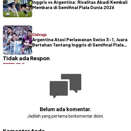
Inggris vs Argentina: Rivalitas Abadi Kembali
Membara di Semifinal Piala Dunia 2026
Olahraga
Argentina Atasi Perlawanan Swiss 3-1, Juara
Bertahan Tantang Inggris di Semifinal Piala
Dunia 2026
Tidak ada Respon
Belum ada komentar.
Jadilah yang pertama berkomentar disini.
Komentar Anda