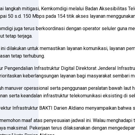
i langkah mitigasi, Kemkomdigi melalui Badan Aksesibilitas T
ai 50 s.d. 150 Mbps pada 154 titik akses layanan menggunakan ja
digi juga terus berkoordinasi dengan operator seluler guna memas
ut tetap terjaga.
ini dilakukan untuk memastikan layanan komunikasi, layanan pem
asan tetap terhubung.
ur Pengendalian Infrastruktur Digital Direktorat Jenderal Infras
oritaskan keberlangsungan layanan bagi masyarakat sembari me
uh manuver operasional serta penggunaan peralatan bawah laut ha
an serta keandalan infrastruktur telekomunikasi eksisting di seki
irektur Infrastruktur BAKTI Darien Aldiano menyampaikan bahwa 
memohon maaf atas penyesuaian jadwal ini. Walau menghadapi tan
ya maksimal. Pekerjaan terus dilaksanakan dengan mengedepank