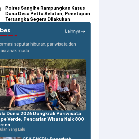
Polres Sangihe Rampungkan Kasus
Dana Desa Petta Selatan, Penetapan
Tersangka Segera Dilakukan
ibes
Lainnya
formasi seputar hiburan, pariwisata dan
easi anak muda
ala Dunia 2026 Dongkrak Pariwisata
pe Verde, Pencarian Wisata Naik 800
t di Kabupaten
rsen
bel laut Palapa
ulan Yang Lalu