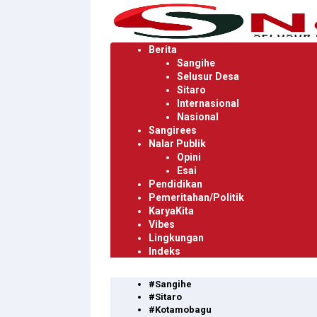
Langsung
ke
konten
Berita
Sangihe
Selusur Desa
Sitaro
Internasional
Nasional
Sangirees
Nalar Publik
Opini
Esai
Pendidikan
Pemeritahan/Politik
KaryaKita
Vibes
Lingkungan
Indeks
#Sangihe
#Sitaro
#Kotamobagu