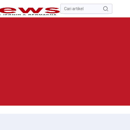
Pencarian
untuk:
#
Zona Nilai Tanah
#
Zending
#
Yusak Walo
#
Yulius Selvanus
Komaling
#
Yulius Selvanus
No Recent Searches Yet.