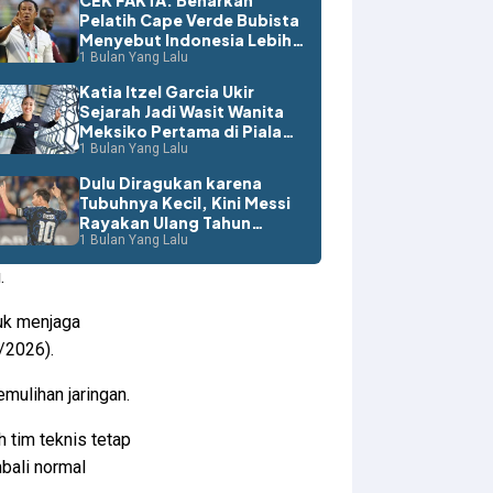
CEK FAKTA: Benarkah
Pelatih Cape Verde Bubista
idth hingga
Menyebut Indonesia Lebih
Layak ke Piala Dunia?
1 Bulan Yang Lalu
Katia Itzel Garcia Ukir
l di wilayah
Sejarah Jadi Wasit Wanita
Meksiko Pertama di Piala
Dunia
1 Bulan Yang Lalu
kat di wilayah
Dulu Diragukan karena
Tubuhnya Kecil, Kini Messi
Rayakan Ulang Tahun
dengan Rekor Dunia
1 Bulan Yang Lalu
merintah terus
.
tuk menjaga
6/2026).
mulihan jaringan.
 tim teknis tetap
bali normal