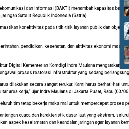
elekomunikasi dan Informasi (BAKTI) menambah kapasitas bandw
ringan Satelit Republik Indonesia (Satria).
tikan konektivitas pada titik-titik layanan publik dan objek vita
erintahan, pendidikan, kesehatan, dan aktivitas ekonomi masyara
truktur Digital Kementerian Komdigi Indra Maulana mengatakan pe
ngawal proses restorasi infrastruktur yang sedang berlangsung
rus dilakukan secara sangat terukur. Kami harus berhati-hati un
tar area kerja,” ujar Indra Maulana di Jakarta Pusat, Rabu (03/0
seluruh tim tetap bekerja maksimal untuk mempercepat proses pe
tangan cuaca dan karakteristik dasar laut yang ekstrem, seluruh
an aspek keselamatan dan keandalan jaringan agar layanan kem