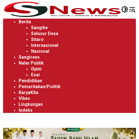
Langsung
ke
konten
Berita
Sangihe
Selusur Desa
Sitaro
Internasional
Nasional
Sangirees
Nalar Publik
Opini
Esai
Pendidikan
Pemeritahan/Politik
KaryaKita
Vibes
Lingkungan
Indeks