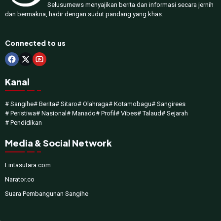
Selusurnews menyajikan berita dan informasi secara jernih
dan bermakna, hadir dengan sudut pandang yang khas.
Connected to us
Kanal
# Sangihe
# Berita
# Sitaro
# Olahraga
# Kotamobagu
# Sangirees
# Peristiwa
# Nasional
# Manado
# Profil
# Vibes
# Talaud
# Sejarah
# Pendidikan
Media & Social Network
Lintasutara.com
Narator.co
Suara Pembangunan Sangihe