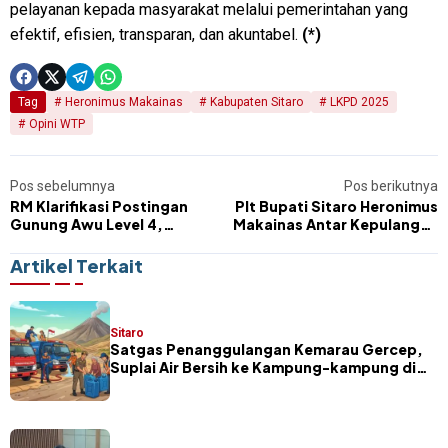
pelayanan kepada masyarakat melalui pemerintahan yang
efektif, efisien, transparan, dan akuntabel.
(*)
Tag
Heronimus Makainas
Kabupaten Sitaro
LKPD 2025
Opini WTP
Pos sebelumnya
Pos berikutnya
RM Klarifikasi Postingan
Plt Bupati Sitaro Heronimus
Gunung Awu Level 4,
Makainas Antar Kepulangan
Sampaikan Permohonan
Mensesneg RI Usai
Maaf kepada Masyarakat
Kunjungan Kerja di Sulawesi
Artikel Terkait
Utara
Sitaro
Satgas Penanggulangan Kemarau Gercep,
Suplai Air Bersih ke Kampung-kampung di
Sitaro