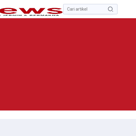
Pencarian
untuk:
#
Zona Nilai Tanah
#
Zending
#
Yusak Walo
#
Yulius Selvanus
Komaling
#
Yulius Selvanus
No Recent Searches Yet.