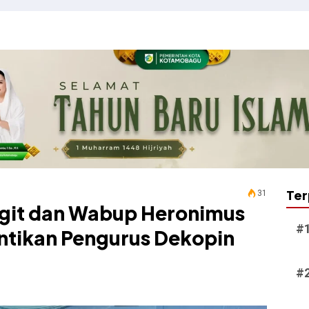
Ter
31
ngit dan Wabup Heronimus
antikan Pengurus Dekopin