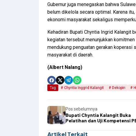
Gubernur juga menegaskan bahwa Sulawesi
belum dikelola secara optimal. Karena it
ekonomi masyarakat sekaligus memperkua
Kehadiran Bupati Chyntia Ingrid Kalangi
kegiatan tersebut menunjukkan komitmen
mendukung penguatan gerakan koperasi s
masyarakat di daerah.
(Albert Nalang)
Tag
Chyntia Inggrid Kalangit
Dekopin
H
Pos sebelumnya
Bupati Chyntia Kalangit Buka
Pelatihan dan Uji Kompetensi P
Level 1 bagi ASN Sitaro
Artikel Terkait