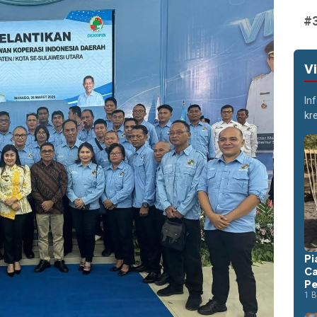
V
In
kr
Pi
Ca
Pe
1 B