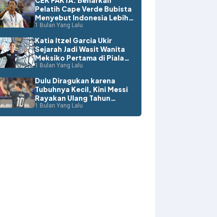
CEK FAKTA: Benarkah
Pelatih Cape Verde Bubista
Menyebut Indonesia Lebih
Layak ke Piala Dunia?
1 Bulan Yang Lalu
Katia Itzel Garcia Ukir
Sejarah Jadi Wasit Wanita
Meksiko Pertama di Piala
Dunia
1 Bulan Yang Lalu
Dulu Diragukan karena
Tubuhnya Kecil, Kini Messi
Rayakan Ulang Tahun
dengan Rekor Dunia
1 Bulan Yang Lalu