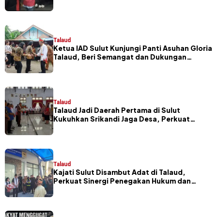
Miliar
Talaud
Ketua IAD Sulut Kunjungi Panti Asuhan Gloria
Talaud, Beri Semangat dan Dukungan
Pendidikan Anak
Talaud
Talaud Jadi Daerah Pertama di Sulut
Kukuhkan Srikandi Jaga Desa, Perkuat
Sinergi Pembangunan Desa
Talaud
Kajati Sulut Disambut Adat di Talaud,
Perkuat Sinergi Penegakan Hukum dan
Pembangunan Daerah