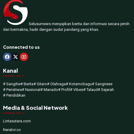
Selusurnews menyajikan berita dan informasi secara jernih
dan bermakna, hadir dengan sudut pandang yang khas.
Connected to us
Kanal
# Sangihe
# Berita
# Sitaro
# Olahraga
# Kotamobagu
# Sangirees
# Peristiwa
# Nasional
# Manado
# Profil
# Vibes
# Talaud
# Sejarah
# Pendidikan
Media & Social Network
Lintasutara.com
Narator.co