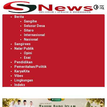
Langsung
ke
konten
Berita
Sangihe
Selusur Desa
Sitaro
Internasional
Nasional
Sangirees
Nalar Publik
Opini
Esai
Pendidikan
Pemeritahan/Politik
KaryaKita
Vibes
Lingkungan
Indeks