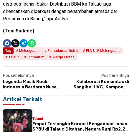
distribusi bahan bakar. Distribusi BBM ke Talaud juga
direncanakan diperkuat dengan penambahan armada dari
Pertamina di Bitung,” ujar Aditya.
(Teni Sadede)
Tag
Melonguane
Pemadaman listrik
PLN ULP Melonguane
Talaud
Ultimatum
Warga Protes
Pos sebelumnya
Pos berikutnya
Legenda Musik Rock
Kolaborasi Komunitas di
Indonesia Berdarah Nusa
Sangihe: HVC, Kampoeng
Utara Meninggal Dunia
Dolanan, dan Sahabat
Berbagi Hadirkan Cek
Artikel Terkait
Kesehatan Gratis, Wahana
Bermain Anak hingga
Berbagi Takjil
Talaud
Empat Tersangka Korupsi Pengadaan Lahan
SPBU di Talaud Ditahan, Negara Rugi Rp2,2