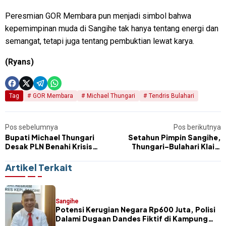
Peresmian GOR Membara pun menjadi simbol bahwa
kepemimpinan muda di Sangihe tak hanya tentang energi dan
semangat, tetapi juga tentang pembuktian lewat karya.
(Ryans)
Tag
GOR Membara
Michael Thungari
Tendris Bulahari
Pos sebelumnya
Pos berikutnya
Bupati Michael Thungari
Setahun Pimpin Sangihe,
Desak PLN Benahi Krisis
Thungari–Bulahari Klaim
Listrik Sangihe
Ekonomi Tumbuh 7,07
Persen
Artikel Terkait
Sangihe
Potensi Kerugian Negara Rp600 Juta, Polisi
Dalami Dugaan Dandes Fiktif di Kampung