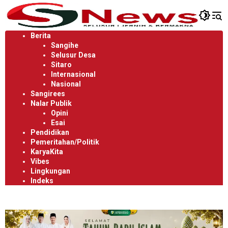
Langsung
ke
konten
Berita
Sangihe
Selusur Desa
Sitaro
Internasional
Nasional
Sangirees
Nalar Publik
Opini
Esai
Pendidikan
Pemeritahan/Politik
KaryaKita
Vibes
Lingkungan
Indeks