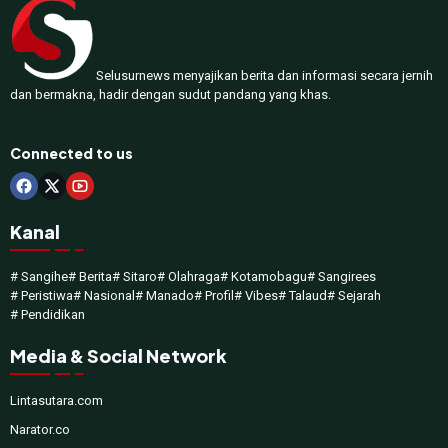
Selusurnews menyajikan berita dan informasi secara jernih
dan bermakna, hadir dengan sudut pandang yang khas.
Connected to us
Kanal
# Sangihe
# Berita
# Sitaro
# Olahraga
# Kotamobagu
# Sangirees
# Peristiwa
# Nasional
# Manado
# Profil
# Vibes
# Talaud
# Sejarah
# Pendidikan
Media & Social Network
Lintasutara.com
Narator.co