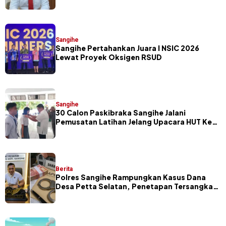
Petta Selatan
Sangihe
Sangihe Pertahankan Juara I NSIC 2026
Lewat Proyek Oksigen RSUD
Sangihe
30 Calon Paskibraka Sangihe Jalani
Pemusatan Latihan Jelang Upacara HUT Ke-
81 RI
Berita
Polres Sangihe Rampungkan Kasus Dana
Desa Petta Selatan, Penetapan Tersangka
Segera Dilakukan