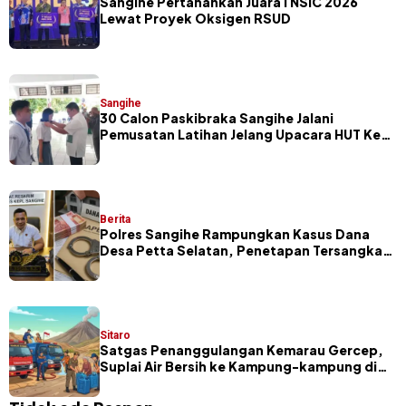
Sangihe Pertahankan Juara I NSIC 2026
Lewat Proyek Oksigen RSUD
Sangihe
30 Calon Paskibraka Sangihe Jalani
Pemusatan Latihan Jelang Upacara HUT Ke-
81 RI
Berita
Polres Sangihe Rampungkan Kasus Dana
Desa Petta Selatan, Penetapan Tersangka
Segera Dilakukan
Sitaro
Satgas Penanggulangan Kemarau Gercep,
Suplai Air Bersih ke Kampung-kampung di
Sitaro