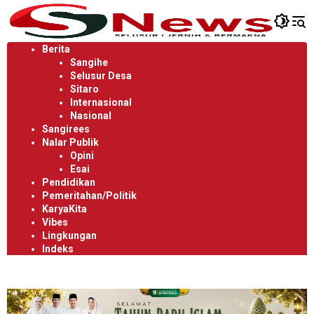
Langsung
ke
konten
Berita
Sangihe
Selusur Desa
Sitaro
Internasional
Nasional
Sangirees
Nalar Publik
Opini
Esai
Pendidikan
Pemeritahan/Politik
KaryaKita
Vibes
Lingkungan
Indeks