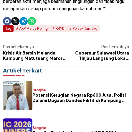
berperan aktif menjaga keamanan lingkungan dan tidak ragu
melaporkan setiap potensi gangguan kamtibmas.*
Tag
AKP Meldy Roring
KRYD
Polsek Tamako
Pos sebelumnya
Pos berikutnya
Krisis Air Bersih Melanda
Gubernur Sulawesi Utara
Kampung Matutuang Marore
Tinjau Langsung Lokasi
Warga Antre Berjam-jam
Banjir Bandang di Siau
Demi Air Minum
Artikel Terkait
Sangihe
Potensi Kerugian Negara Rp600 Juta, Polisi
Dalami Dugaan Dandes Fiktif di Kampung
Petta Selatan
Sangihe