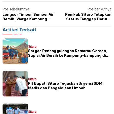
Pos sebelumnya
Pos berikutnya
Longsor Timbun Sumber Air
Pemkab Sitaro Tetapkan
Bersih, Warga Kampung
Status Tanggap Darurat
Matutuang Terancam Krisis
Bencana Hidrometeorologi
Air Minum
Artikel Terkait
Sitaro
Satgas Penanggulangan Kemarau Gercep,
Suplai Air Bersih ke Kampung-kampung di
Sitaro
Sitaro
​Plt Bupati Sitaro Tegaskan Urgensi SDM
Medis dan Pengelolaan Limbah
Sitaro