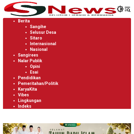
Langsung
ke
konten
Berita
Sangihe
Selusur Desa
Sitaro
Internasional
Nasional
Sangirees
Nalar Publik
Opini
Esai
Pendidikan
Pemeritahan/Politik
KaryaKita
Vibes
Lingkungan
Indeks