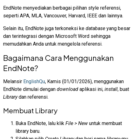
EndNote menyediakan berbagai pilihan style referensi,
seperti APA, MLA, Vancouver, Harvard, IEEE dan lainnya.
Selain itu, EndNote juga terkoneksi ke
database
yang besar
dan terintegrasi dengan Microsoft Word sehingga
memudahkan Anda untuk mengelola referensi.
Bagaimana Cara Menggunakan
EndNote?
Melansir
EnglishQu
, Kamis (01/01/2026), menggunakan
EndNote dimulai dengan
download
aplikasi ini,
install
, buat
Library
dan referensi.
Membuat Library
Buka EndNote, lalu klik
File > New
untuk membuat
library baru.
Silahkan pilih
Create Library
dan beri nama
library
-mu,