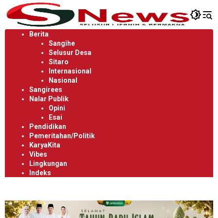
Langsung
ke
konten
Berita
Sangihe
Selusur Desa
Sitaro
Internasional
Nasional
Sangirees
Nalar Publik
Opini
Esai
Pendidikan
Pemeritahan/Politik
KaryaKita
Vibes
Lingkungan
Indeks