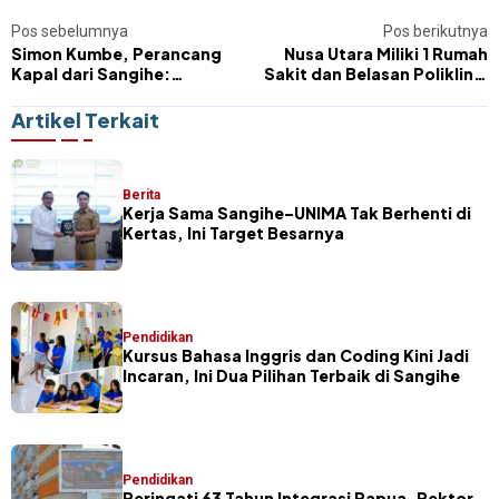
Pos sebelumnya
Pos berikutnya
Simon Kumbe, Perancang
Nusa Utara Miliki 1 Rumah
Kapal dari Sangihe:
Sakit dan Belasan Poliklinik
Membawa Nama Nusa Utara
Sejak 1937
hingga Laut Lepas
Artikel Terkait
Berita
Kerja Sama Sangihe–UNIMA Tak Berhenti di
Kertas, Ini Target Besarnya
Pendidikan
Kursus Bahasa Inggris dan Coding Kini Jadi
Incaran, Ini Dua Pilihan Terbaik di Sangihe
Pendidikan
Peringati 63 Tahun Integrasi Papua, Rektor