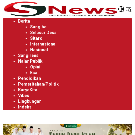
Langsung
ke
konten
Berita
Sangihe
Selusur Desa
Sitaro
Internasional
Nasional
Sangirees
Nalar Publik
Opini
Esai
Pendidikan
Pemeritahan/Politik
KaryaKita
Vibes
Lingkungan
Indeks